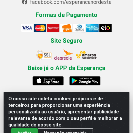
facebook.com/esperancanordeste
Formas de Pagamento
Site Seguro
Baixe já o APP da Esperança
O nosso site coleta cookies próprios e de
Esperança Nordeste - Rua Professor Caldas Filho, 291 -
terceiros para proporcionar uma experiência
Estância - Recife / PE CEP: 50771-335 - CNPJ
personalizada ao usuário, apresentar publicidade
03.666.136/0001-23
relevante de acordo com o seu perfil e melhorar a
qualidade do nosso site.
Aceitar
Negar não essenciais