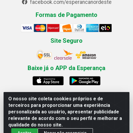
facebook.com/esperancanordeste
Formas de Pagamento
Site Seguro
Baixe já o APP da Esperança
O nosso site coleta cookies próprios e de
Esperança Nordeste - Rua Professor Caldas Filho, 291 -
terceiros para proporcionar uma experiência
Estância - Recife / PE CEP: 50771-335 - CNPJ
personalizada ao usuário, apresentar publicidade
03.666.136/0001-23
relevante de acordo com o seu perfil e melhorar a
qualidade do nosso site.
Aceitar
Negar não essenciais