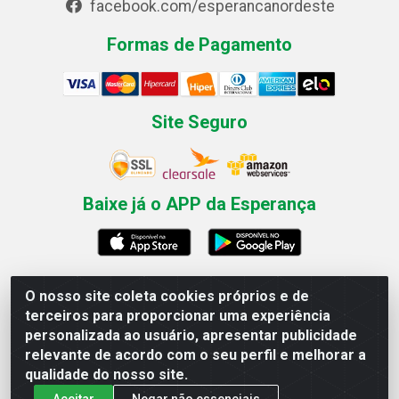
facebook.com/esperancanordeste
Formas de Pagamento
Site Seguro
Baixe já o APP da Esperança
O nosso site coleta cookies próprios e de
Esperança Nordeste - Rua Professor Caldas Filho, 291 -
terceiros para proporcionar uma experiência
Estância - Recife / PE CEP: 50771-335 - CNPJ
personalizada ao usuário, apresentar publicidade
03.666.136/0001-23
relevante de acordo com o seu perfil e melhorar a
qualidade do nosso site.
Aceitar
Negar não essenciais