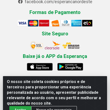
facebook.com/esperancanordeste
Formas de Pagamento
Site Seguro
Baixe já o APP da Esperança
O nosso site coleta cookies próprios e de
Esperança Nordeste - Rua Professor Caldas Filho, 291 -
terceiros para proporcionar uma experiência
Estância - Recife / PE CEP: 50771-335 - CNPJ
personalizada ao usuário, apresentar publicidade
03.666.136/0001-23
relevante de acordo com o seu perfil e melhorar a
qualidade do nosso site.
Aceitar
Negar não essenciais