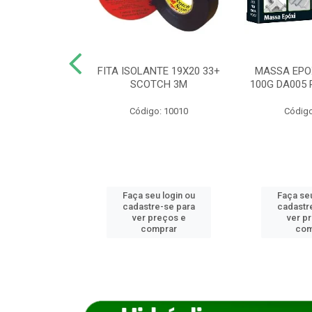
ANCA 1000G
FITA ISOLANTE 19X20 33+
MASSA EPO
X NORCOLA
SCOTCH 3M
100G DA005 
o: 7592
Código: 10010
Código
u login ou
Faça seu login ou
Faça seu
e-se para
cadastre-se para
cadastr
reços e
ver preços e
ver p
mprar
comprar
com