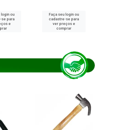
 login ou
Faça seu login ou
Faça seu 
-se para
cadastre-se para
cadastre
eços e
ver preços e
ver pr
prar
comprar
comp