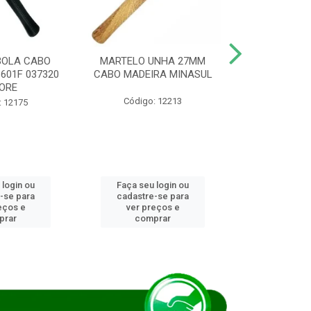
BOLA CABO
MARTELO UNHA 27MM
SERRA COP
8601F 037320
CABO MADEIRA MINASUL
FCH0196G
ORE
STAR
Código: 12213
: 12175
Código:
 login ou
Faça seu login ou
Faça seu 
-se para
cadastre-se para
cadastre
eços e
ver preços e
ver pr
prar
comprar
comp