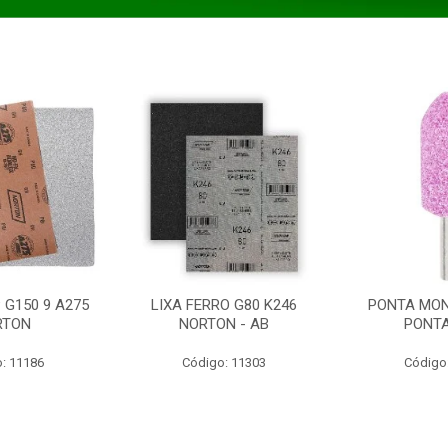
 G150 9 A275
LIXA FERRO G80 K246
PONTA MON
RTON
NORTON - AB
PONT
: 11186
Código: 11303
Código