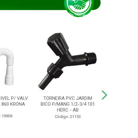
IVEL P/ VALV
TORNEIRA PVC JARDIM
TUBO ESG PR
/2 860 KRONA
BICO P/MANG 1/2-3/4 101
KRONA
HERC - AB
: 19909
Código:
Código: 21153