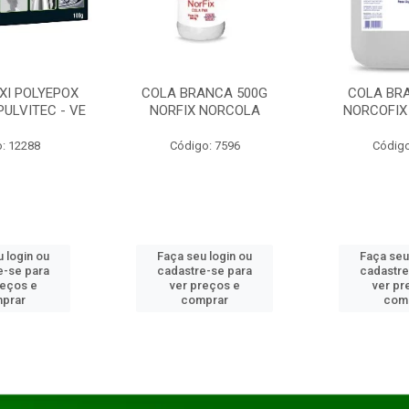
XI POLYEPOX
COLA BRANCA 500G
COLA BR
PULVITEC - VE
NORFIX NORCOLA
NORCOFIX
: 12288
Código: 7596
Código
 login ou
Faça seu login ou
Faça seu
e-se para
cadastre-se para
cadastre
reços e
ver preços e
ver pr
prar
comprar
com