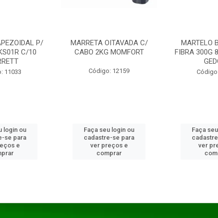
PEZOIDAL P/
MARRETA OITAVADA C/
MARTELO 
KS01R C/10
CABO 2KG MOMFORT
FIBRA 300G 
RRETT
GED
Código: 12159
: 11033
Código
 login ou
Faça seu login ou
Faça seu
e-se para
cadastre-se para
cadastre
reços e
ver preços e
ver pr
prar
comprar
com