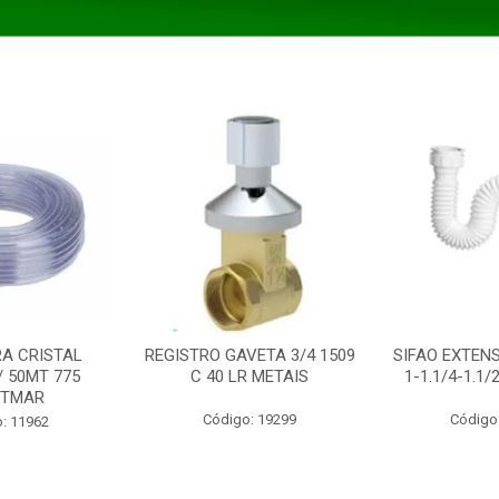
A CRISTAL
REGISTRO GAVETA 3/4 1509
SIFAO EXTENS
/ 50MT 775
C 40 LR METAIS
1-1.1/4-1.1
STMAR
Código: 19299
Código
: 11962