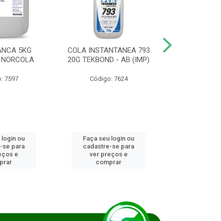
ANCA 5KG
COLA INSTANTANEA 793
COLA JUN
 NORCOLA
20G TEKBOND - AB (IMP)
DIESEL BI
: 7597
Código: 7624
Código
 login ou
Faça seu login ou
Faça seu 
-se para
cadastre-se para
cadastre
eços e
ver preços e
ver pr
prar
comprar
comp