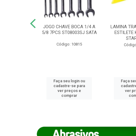
REIRO 8 CANTO
JOGO CHAVE BOCA 1/4 A
LAMINA TRA
DADO 170/8
5/8 7PCS ST08003SJ SATA
ESTILETE 
S (IMP)
STA
Código: 10815
o: 7746
Código
u login ou
Faça seu login ou
Faça seu
e-se para
cadastre-se para
cadastr
reços e
ver preços e
ver p
mprar
comprar
com