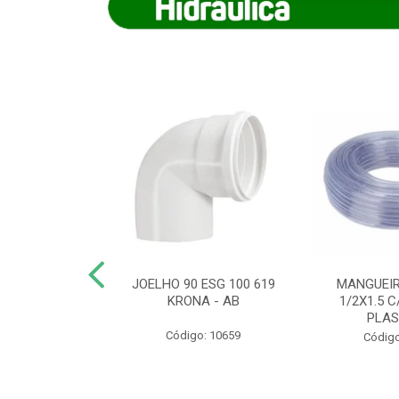
COTE FLEXIVEL
JOELHO 90 ESG 100 619
MANGUEIR
 743 KRONA
KRONA - AB
1/2X1.5 C
PLA
o: 9352
Código: 10659
Código