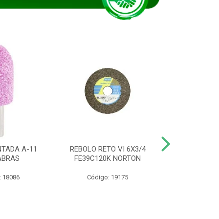
TADA A-11
REBOLO RETO VI 6X3/4
DISCO CORTE
ABRAS
FE39C120K NORTON
115BNA12 1
: 18086
Código: 19175
Código