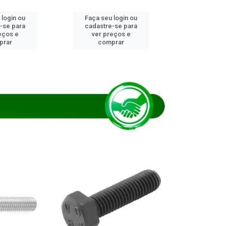
 login ou
Faça seu login ou
Faça seu 
-se para
cadastre-se para
cadastre
eços e
ver preços e
ver pr
prar
comprar
comp