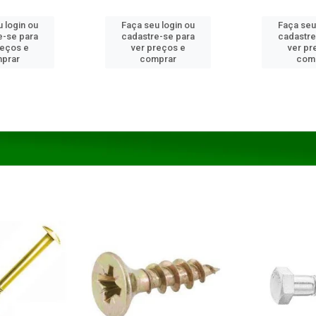
 login ou
Faça seu login ou
Faça seu
e-se para
cadastre-se para
cadastre
reços e
ver preços e
ver pr
prar
comprar
com