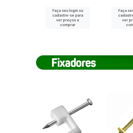
u login ou
Faça seu login ou
Faça seu
e-se para
cadastre-se para
cadastr
reços e
ver preços e
ver p
mprar
comprar
com