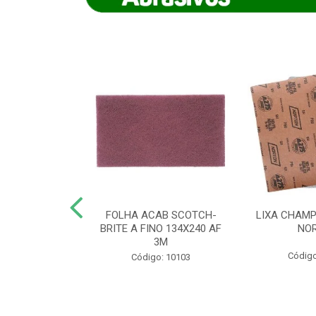
IAMANTADO
FOLHA ACAB SCOTCH-
LIXA CHAMP
NT SECO REFR
BRITE A FINO 134X240 AF
NO
TON - AB (...
3M
Código
o: 8880
Código: 10103