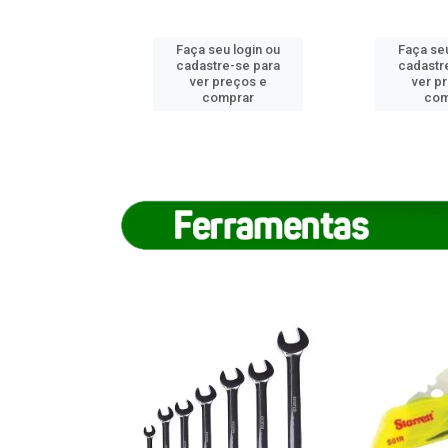
u login ou
Faça seu login ou
Faça seu
e-se para
cadastre-se para
cadastr
reços e
ver preços e
ver p
mprar
comprar
com