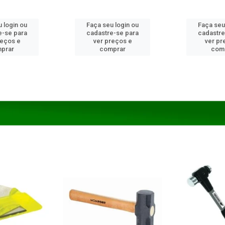
 login ou
Faça seu login ou
Faça seu
e-se para
cadastre-se para
cadastre
reços e
ver preços e
ver pr
prar
comprar
com