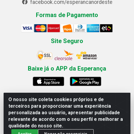
facebook.com/esperancanordeste
Formas de Pagamento
Site Seguro
Baixe já o APP da Esperança
O nosso site coleta cookies próprios e de
Esperança Nordeste - Rua Professor Caldas Filho, 291 -
terceiros para proporcionar uma experiência
Estância - Recife / PE CEP: 50771-335 - CNPJ
personalizada ao usuário, apresentar publicidade
03.666.136/0001-23
relevante de acordo com o seu perfil e melhorar a
qualidade do nosso site.
Aceitar
Negar não essenciais