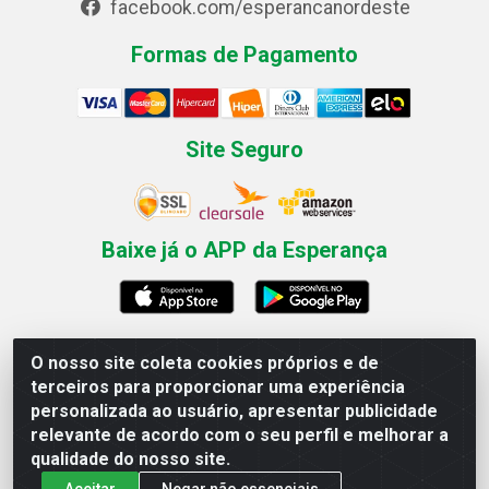
facebook.com/esperancanordeste
Formas de Pagamento
Site Seguro
Baixe já o APP da Esperança
O nosso site coleta cookies próprios e de
Esperança Nordeste - Rua Professor Caldas Filho, 291 -
terceiros para proporcionar uma experiência
Estância - Recife / PE CEP: 50771-335 - CNPJ
personalizada ao usuário, apresentar publicidade
03.666.136/0001-23
relevante de acordo com o seu perfil e melhorar a
qualidade do nosso site.
Aceitar
Negar não essenciais