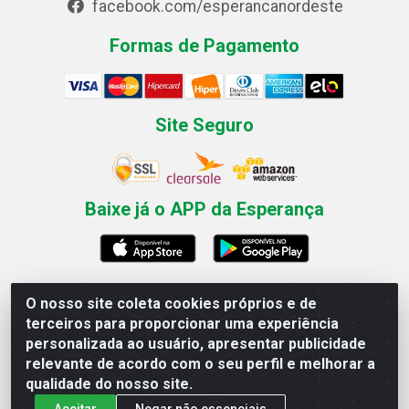
facebook.com/esperancanordeste
Formas de Pagamento
Site Seguro
Baixe já o APP da Esperança
O nosso site coleta cookies próprios e de
Esperança Nordeste - Rua Professor Caldas Filho, 291 -
terceiros para proporcionar uma experiência
Estância - Recife / PE CEP: 50771-335 - CNPJ
personalizada ao usuário, apresentar publicidade
03.666.136/0001-23
relevante de acordo com o seu perfil e melhorar a
qualidade do nosso site.
Aceitar
Negar não essenciais