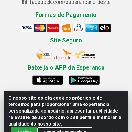
facebook.com/esperancanordeste
Formas de Pagamento
Site Seguro
Baixe já o APP da Esperança
O nosso site coleta cookies próprios e de
Esperança Nordeste - Rua Professor Caldas Filho, 291 -
terceiros para proporcionar uma experiência
Estância - Recife / PE CEP: 50771-335 - CNPJ
personalizada ao usuário, apresentar publicidade
03.666.136/0001-23
relevante de acordo com o seu perfil e melhorar a
qualidade do nosso site.
Aceitar
Negar não essenciais