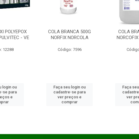
XI POLYEPOX
COLA BRANCA 500G
COLA BR
PULVITEC - VE
NORFIX NORCOLA
NORCOFIX
: 12288
Código: 7596
Código
 login ou
Faça seu login ou
Faça seu
e-se para
cadastre-se para
cadastre
reços e
ver preços e
ver pr
prar
comprar
com