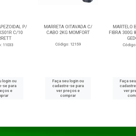
PEZOIDAL P/
MARRETA OITAVADA C/
MARTELO 
KS01R C/10
CABO 2KG MOMFORT
FIBRA 300G 
RRETT
GED
Código: 12159
: 11033
Código
 login ou
Faça seu login ou
Faça seu
e-se para
cadastre-se para
cadastre
reços e
ver preços e
ver pr
prar
comprar
com