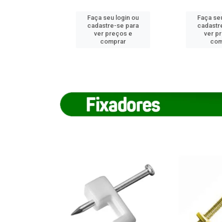
u login ou
Faça seu login ou
Faça seu
e-se para
cadastre-se para
cadastr
reços e
ver preços e
ver p
mprar
comprar
com