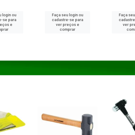
 login ou
Faça seu login ou
Faça seu
e-se para
cadastre-se para
cadastre
reços e
ver preços e
ver pr
prar
comprar
com