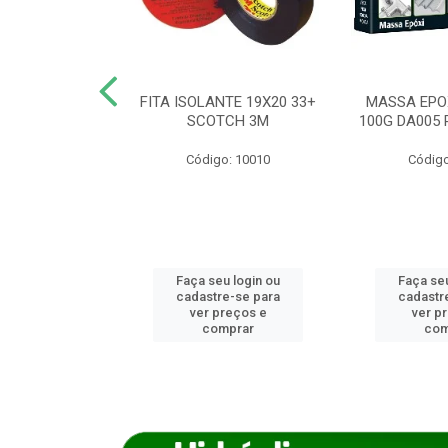
ANCA 1000G
FITA ISOLANTE 19X20 33+
MASSA EPO
X NORCOLA
SCOTCH 3M
100G DA005 
o: 7592
Código: 10010
Código
u login ou
Faça seu login ou
Faça seu
e-se para
cadastre-se para
cadastr
reços e
ver preços e
ver p
mprar
comprar
com