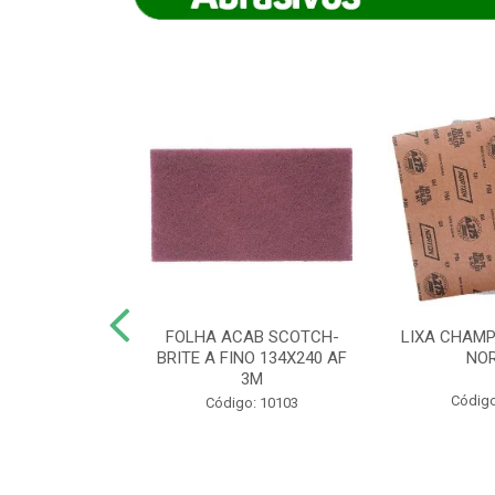
IAMANTADO
FOLHA ACAB SCOTCH-
LIXA CHAMP
NT SECO REFR
BRITE A FINO 134X240 AF
NO
TON - AB (...
3M
Código
o: 8880
Código: 10103