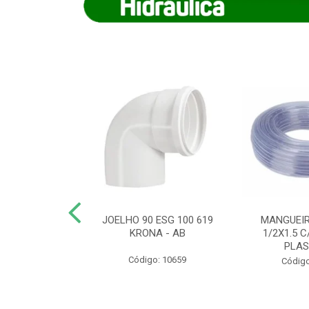
COTE FLEXIVEL
JOELHO 90 ESG 100 619
MANGUEIR
 743 KRONA
KRONA - AB
1/2X1.5 C
PLA
o: 9352
Código: 10659
Código