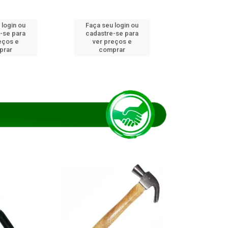
 login ou
Faça seu login ou
Faça seu 
-se para
cadastre-se para
cadastre
eços e
ver preços e
ver pr
prar
comprar
comp