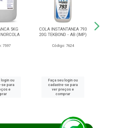
ANCA 5KG
COLA INSTANTANEA 793
COLA JUN
 NORCOLA
20G TEKBOND - AB (IMP)
DIESEL BI
: 7597
Código: 7624
Código
 login ou
Faça seu login ou
Faça seu 
-se para
cadastre-se para
cadastre
eços e
ver preços e
ver pr
prar
comprar
comp