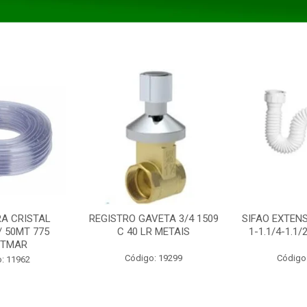
A CRISTAL
REGISTRO GAVETA 3/4 1509
SIFAO EXTENS
/ 50MT 775
C 40 LR METAIS
1-1.1/4-1.1
STMAR
Código: 19299
Código
: 11962