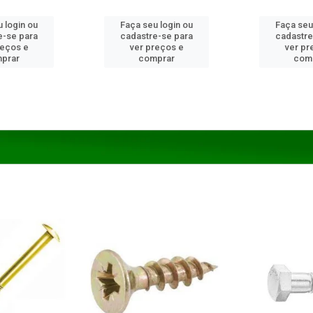
 login ou
Faça seu login ou
Faça seu
e-se para
cadastre-se para
cadastre
reços e
ver preços e
ver pr
prar
comprar
com