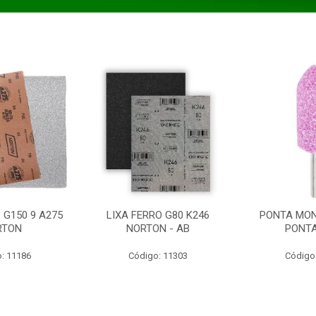
 G150 9 A275
LIXA FERRO G80 K246
PONTA MON
RTON
NORTON - AB
PONT
: 11186
Código: 11303
Código