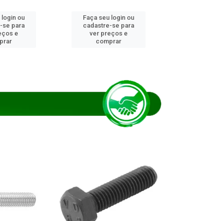
 login ou
Faça seu login ou
Faça seu 
-se para
cadastre-se para
cadastre
eços e
ver preços e
ver pr
prar
comprar
comp