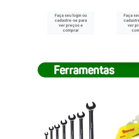
u login ou
Faça seu login ou
Faça seu
e-se para
cadastre-se para
cadastr
reços e
ver preços e
ver p
mprar
comprar
com