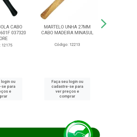
BOLA CABO
MARTELO UNHA 27MM
SERRA COP
8601F 037320
CABO MADEIRA MINASUL
FCH0196G
ORE
STAR
Código: 12213
: 12175
Código:
 login ou
Faça seu login ou
Faça seu 
-se para
cadastre-se para
cadastre
eços e
ver preços e
ver pr
prar
comprar
comp