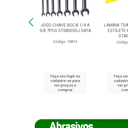
REIRO 8 CANTO
JOGO CHAVE BOCA 1/4 A
LAMINA TRA
DADO 170/8
5/8 7PCS ST08003SJ SATA
ESTILETE 
S (IMP)
STA
Código: 10815
o: 7746
Código
u login ou
Faça seu login ou
Faça seu
e-se para
cadastre-se para
cadastr
reços e
ver preços e
ver p
mprar
comprar
com