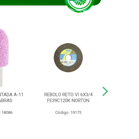
TADA A-11
REBOLO RETO VI 6X3/4
DISCO CORTE
ABRAS
FE39C120K NORTON
115BNA12 1
: 18086
Código: 19175
Código