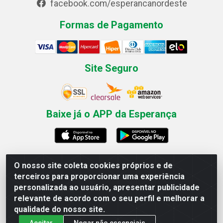
facebook.com/esperancanordeste
Formas de Pagamento
Site Seguro
Baixe já o APP da Esperança
O nosso site coleta cookies próprios e de
Esperança Nordeste - Rua Professor Caldas Filho, 291 -
terceiros para proporcionar uma experiência
Estância - Recife / PE CEP: 50771-335 - CNPJ
personalizada ao usuário, apresentar publicidade
03.666.136/0001-23
relevante de acordo com o seu perfil e melhorar a
qualidade do nosso site.
Aceitar
Negar não essenciais