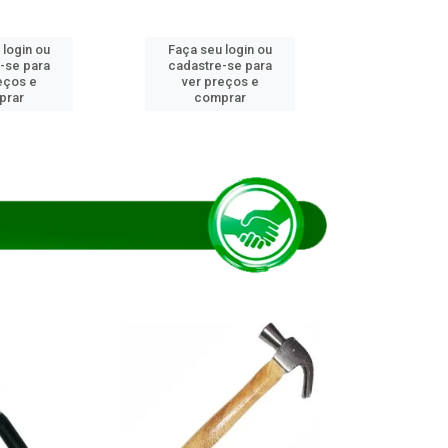
 login ou
Faça seu login ou
Faça seu 
-se para
cadastre-se para
cadastre
eços e
ver preços e
ver pr
prar
comprar
comp