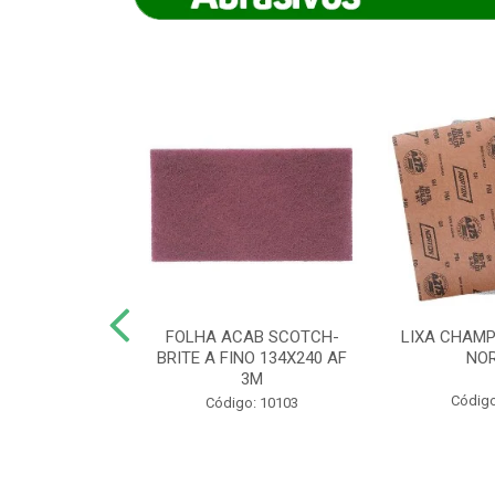
IAMANTADO
FOLHA ACAB SCOTCH-
LIXA CHAMP
NT SECO REFR
BRITE A FINO 134X240 AF
NO
TON - AB (...
3M
Código
o: 8880
Código: 10103