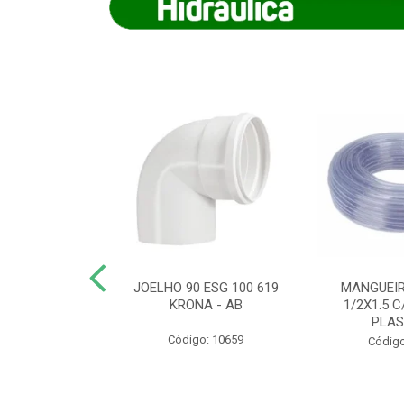
COTE FLEXIVEL
JOELHO 90 ESG 100 619
MANGUEIR
 743 KRONA
KRONA - AB
1/2X1.5 C
PLA
o: 9352
Código: 10659
Código