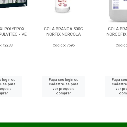
XI POLYEPOX
COLA BRANCA 500G
COLA BR
PULVITEC - VE
NORFIX NORCOLA
NORCOFIX
: 12288
Código: 7596
Código
 login ou
Faça seu login ou
Faça seu
e-se para
cadastre-se para
cadastre
reços e
ver preços e
ver pr
prar
comprar
com