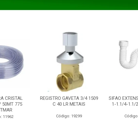
A CRISTAL
REGISTRO GAVETA 3/4 1509
SIFAO EXTENS
/ 50MT 775
C 40 LR METAIS
1-1.1/4-1.1
STMAR
Código: 19299
Código
: 11962