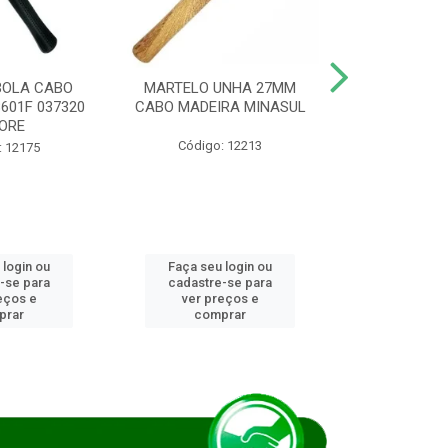
BOLA CABO
MARTELO UNHA 27MM
SERRA COP
8601F 037320
CABO MADEIRA MINASUL
FCH0196G
ORE
STAR
Código: 12213
: 12175
Código:
 login ou
Faça seu login ou
Faça seu 
-se para
cadastre-se para
cadastre
eços e
ver preços e
ver pr
prar
comprar
comp