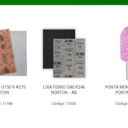
 G150 9 A275
LIXA FERRO G80 K246
PONTA MON
RTON
NORTON - AB
PONT
: 11186
Código: 11303
Código