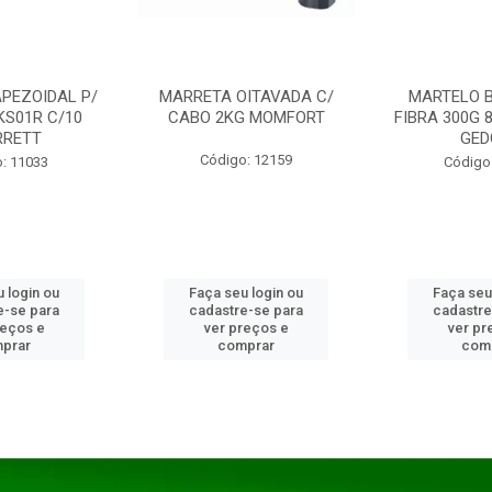
PEZOIDAL P/
MARRETA OITAVADA C/
MARTELO 
KS01R C/10
CABO 2KG MOMFORT
FIBRA 300G 
RRETT
GED
Código: 12159
: 11033
Código
 login ou
Faça seu login ou
Faça seu
e-se para
cadastre-se para
cadastre
reços e
ver preços e
ver pr
prar
comprar
com