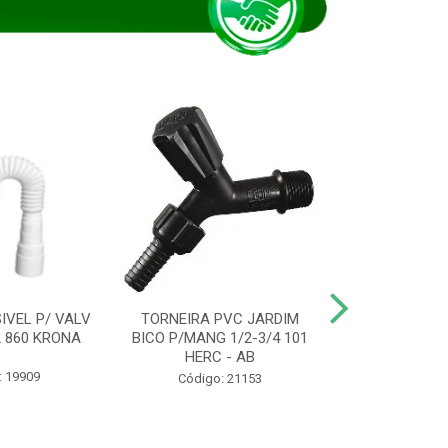
IVEL P/ VALV
TORNEIRA PVC JARDIM
TUBO ESG PR
/2 860 KRONA
BICO P/MANG 1/2-3/4 101
KRONA
HERC - AB
: 19909
Código:
Código: 21153