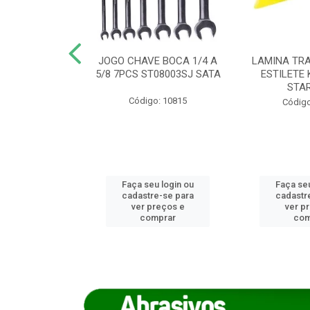
REIRO 8 CANTO
JOGO CHAVE BOCA 1/4 A
LAMINA TRA
DADO 170/8
5/8 7PCS ST08003SJ SATA
ESTILETE 
S (IMP)
STA
Código: 10815
o: 7746
Código
u login ou
Faça seu login ou
Faça seu
e-se para
cadastre-se para
cadastr
reços e
ver preços e
ver p
mprar
comprar
com