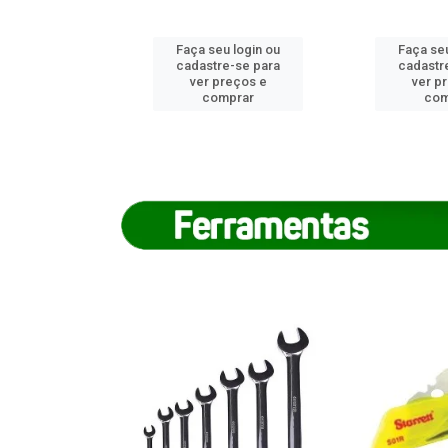
u login ou
Faça seu login ou
Faça seu
e-se para
cadastre-se para
cadastr
reços e
ver preços e
ver p
mprar
comprar
com