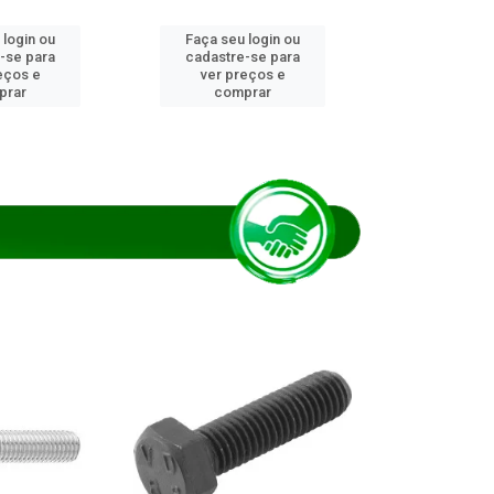
 login ou
Faça seu login ou
Faça seu 
-se para
cadastre-se para
cadastre
eços e
ver preços e
ver pr
prar
comprar
comp