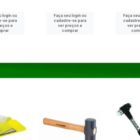
 login ou
Faça seu login ou
Faça seu
e-se para
cadastre-se para
cadastre
reços e
ver preços e
ver pr
prar
comprar
com