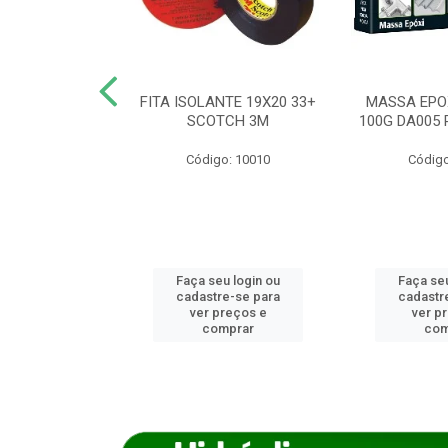
ANCA 1000G
FITA ISOLANTE 19X20 33+
MASSA EPO
X NORCOLA
SCOTCH 3M
100G DA005 
o: 7592
Código: 10010
Código
u login ou
Faça seu login ou
Faça seu
e-se para
cadastre-se para
cadastr
reços e
ver preços e
ver p
mprar
comprar
com