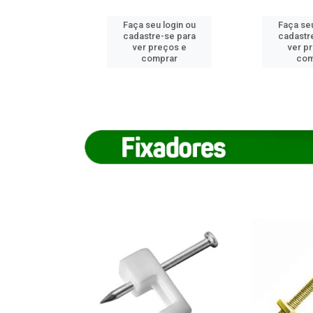
u login ou
Faça seu login ou
Faça seu
e-se para
cadastre-se para
cadastr
reços e
ver preços e
ver p
mprar
comprar
com