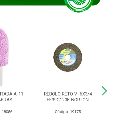
TADA A-11
REBOLO RETO VI 6X3/4
DISCO CORTE
ABRAS
FE39C120K NORTON
115BNA12 1
: 18086
Código: 19175
Código