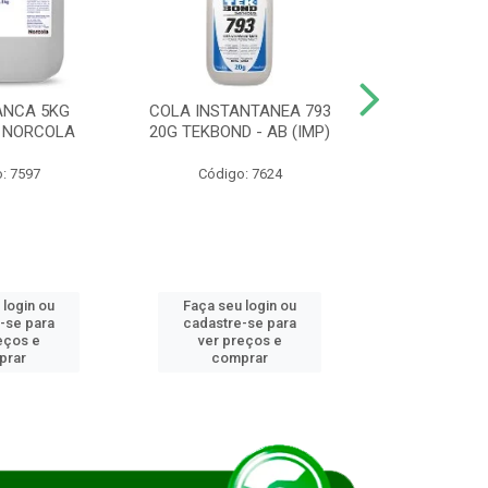
ANCA 5KG
COLA INSTANTANEA 793
COLA JUN
 NORCOLA
20G TEKBOND - AB (IMP)
DIESEL BI
: 7597
Código: 7624
Código
 login ou
Faça seu login ou
Faça seu 
-se para
cadastre-se para
cadastre
eços e
ver preços e
ver pr
prar
comprar
comp