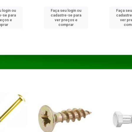
 login ou
Faça seu login ou
Faça seu
e-se para
cadastre-se para
cadastre
reços e
ver preços e
ver pr
prar
comprar
com