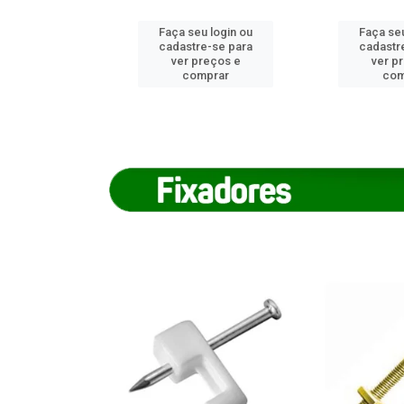
u login ou
Faça seu login ou
Faça seu
e-se para
cadastre-se para
cadastr
reços e
ver preços e
ver p
mprar
comprar
com