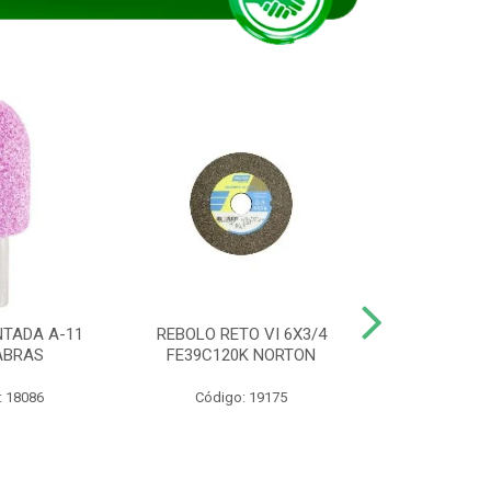
TADA A-11
REBOLO RETO VI 6X3/4
DISCO CORTE
ABRAS
FE39C120K NORTON
115BNA12 1
: 18086
Código: 19175
Código