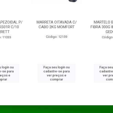
PEZOIDAL P/
MARRETA OITAVADA C/
MARTELO 
KS01R C/10
CABO 2KG MOMFORT
FIBRA 300G 
RRETT
GED
Código: 12159
: 11033
Código
 login ou
Faça seu login ou
Faça seu
e-se para
cadastre-se para
cadastre
reços e
ver preços e
ver pr
prar
comprar
com