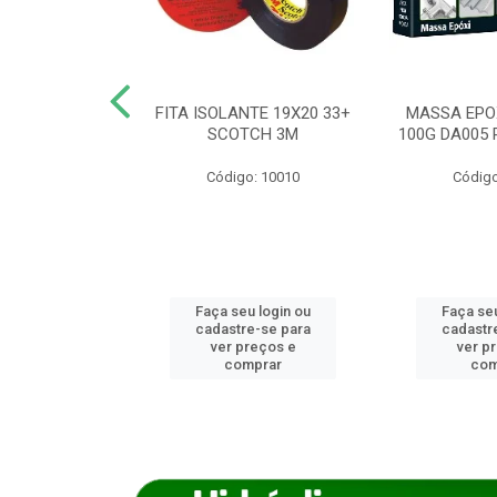
ANCA 1000G
FITA ISOLANTE 19X20 33+
MASSA EPO
X NORCOLA
SCOTCH 3M
100G DA005 
o: 7592
Código: 10010
Código
u login ou
Faça seu login ou
Faça seu
e-se para
cadastre-se para
cadastr
reços e
ver preços e
ver p
mprar
comprar
com