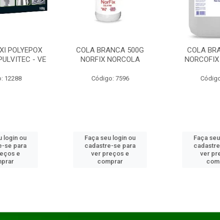
XI POLYEPOX
COLA BRANCA 500G
COLA BR
PULVITEC - VE
NORFIX NORCOLA
NORCOFIX
: 12288
Código: 7596
Código
 login ou
Faça seu login ou
Faça seu
e-se para
cadastre-se para
cadastre
reços e
ver preços e
ver pr
prar
comprar
com