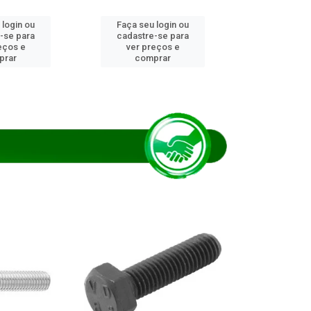
 login ou
Faça seu login ou
Faça seu 
-se para
cadastre-se para
cadastre
eços e
ver preços e
ver pr
prar
comprar
comp