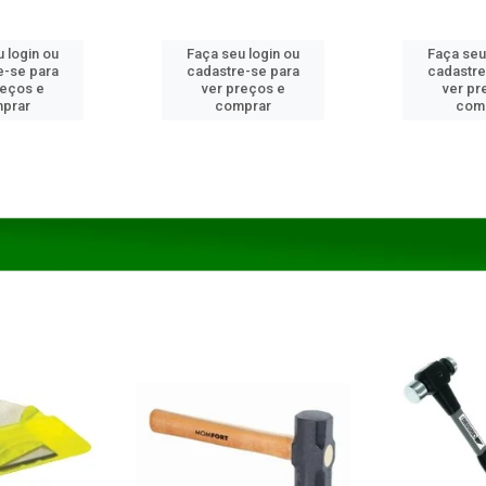
 login ou
Faça seu login ou
Faça seu
e-se para
cadastre-se para
cadastre
reços e
ver preços e
ver pr
prar
comprar
com