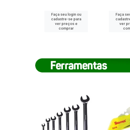
u login ou
Faça seu login ou
Faça seu
e-se para
cadastre-se para
cadastr
reços e
ver preços e
ver p
mprar
comprar
com