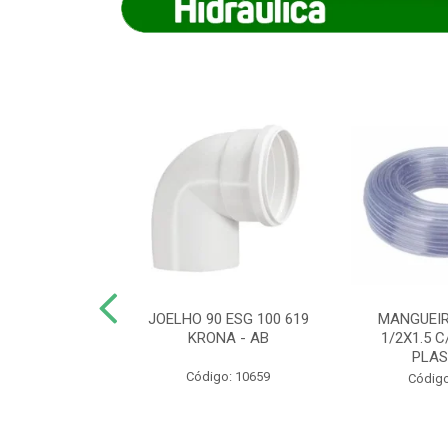
COTE FLEXIVEL
JOELHO 90 ESG 100 619
MANGUEIR
 743 KRONA
KRONA - AB
1/2X1.5 C
PLA
o: 9352
Código: 10659
Código