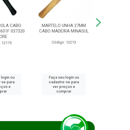
BOLA CABO
MARTELO UNHA 27MM
SERRA COP
8601F 037320
CABO MADEIRA MINASUL
FCH0196G
ORE
STAR
Código: 12213
: 12175
Código:
 login ou
Faça seu login ou
Faça seu 
-se para
cadastre-se para
cadastre
eços e
ver preços e
ver pr
prar
comprar
comp