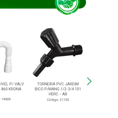
IVEL P/ VALV
TORNEIRA PVC JARDIM
TUBO ESG PR
/2 860 KRONA
BICO P/MANG 1/2-3/4 101
KRONA
HERC - AB
: 19909
Código:
Código: 21153