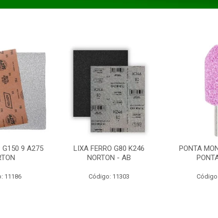
 G150 9 A275
LIXA FERRO G80 K246
PONTA MON
RTON
NORTON - AB
PONT
: 11186
Código: 11303
Código