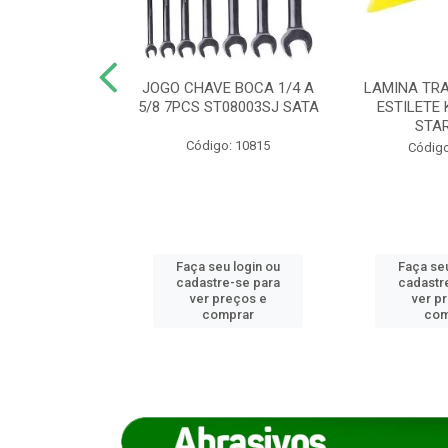
REIRO 8 CANTO
JOGO CHAVE BOCA 1/4 A
LAMINA TRA
DADO 170/8
5/8 7PCS ST08003SJ SATA
ESTILETE 
S (IMP)
STA
Código: 10815
o: 7746
Código
u login ou
Faça seu login ou
Faça seu
e-se para
cadastre-se para
cadastr
reços e
ver preços e
ver p
mprar
comprar
com