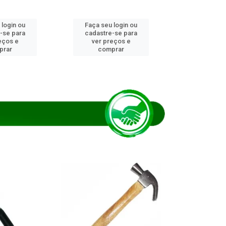
 login ou
Faça seu login ou
Faça seu 
-se para
cadastre-se para
cadastre
eços e
ver preços e
ver pr
prar
comprar
comp