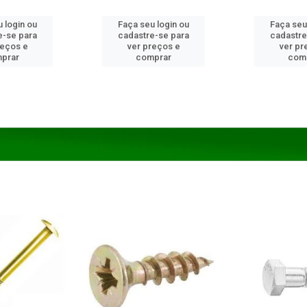
 login ou
Faça seu login ou
Faça seu
e-se para
cadastre-se para
cadastre
reços e
ver preços e
ver pr
prar
comprar
com