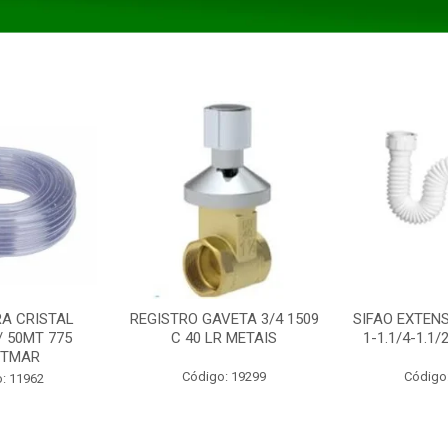
A CRISTAL
REGISTRO GAVETA 3/4 1509
SIFAO EXTENS
/ 50MT 775
C 40 LR METAIS
1-1.1/4-1.1
STMAR
Código: 19299
Código
: 11962