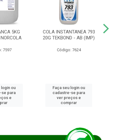
ANCA 5KG
COLA INSTANTANEA 793
COLA JUN
 NORCOLA
20G TEKBOND - AB (IMP)
DIESEL BI
: 7597
Código: 7624
Código
 login ou
Faça seu login ou
Faça seu 
-se para
cadastre-se para
cadastre
eços e
ver preços e
ver pr
prar
comprar
comp