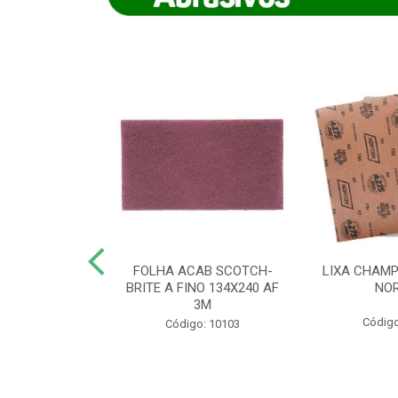
IAMANTADO
FOLHA ACAB SCOTCH-
LIXA CHAMP
NT SECO REFR
BRITE A FINO 134X240 AF
NO
TON - AB (...
3M
Código
o: 8880
Código: 10103