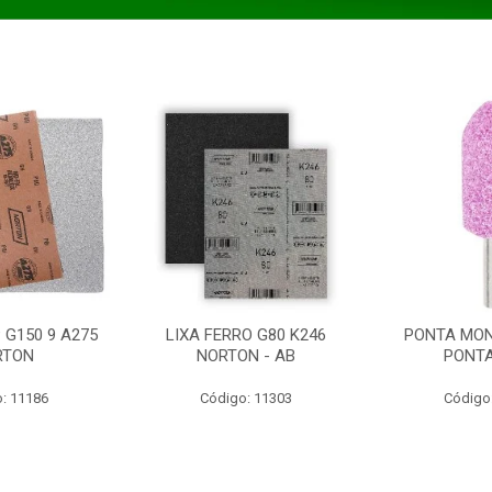
 G150 9 A275
LIXA FERRO G80 K246
PONTA MON
RTON
NORTON - AB
PONT
: 11186
Código: 11303
Código