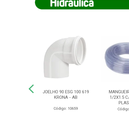
COTE FLEXIVEL
JOELHO 90 ESG 100 619
MANGUEIR
 743 KRONA
KRONA - AB
1/2X1.5 C
PLA
o: 9352
Código: 10659
Código