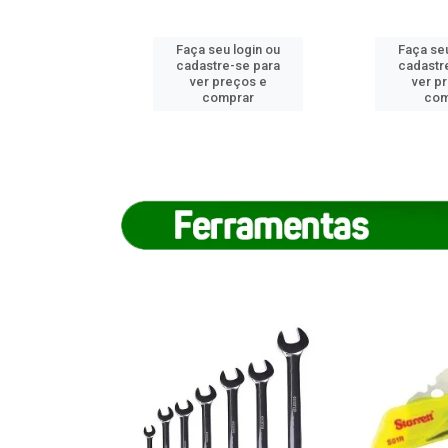
u login ou
Faça seu login ou
Faça seu
e-se para
cadastre-se para
cadastr
reços e
ver preços e
ver p
mprar
comprar
com