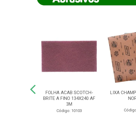
IAMANTADO
FOLHA ACAB SCOTCH-
LIXA CHAMP
NT SECO REFR
BRITE A FINO 134X240 AF
NO
TON - AB (...
3M
Código
o: 8880
Código: 10103