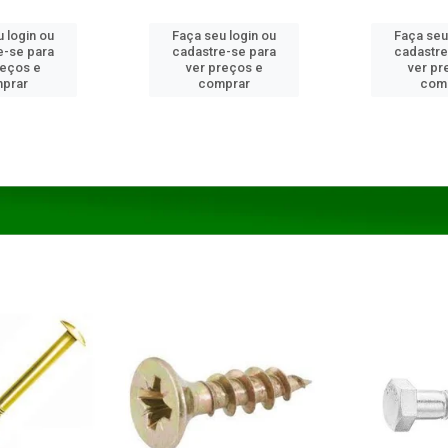
 login ou
Faça seu login ou
Faça seu
e-se para
cadastre-se para
cadastre
reços e
ver preços e
ver pr
prar
comprar
com