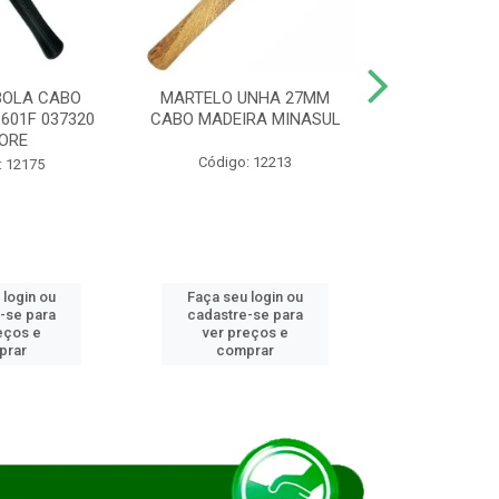
BOLA CABO
MARTELO UNHA 27MM
SERRA COP
8601F 037320
CABO MADEIRA MINASUL
FCH0196G
ORE
STAR
Código: 12213
: 12175
Código:
 login ou
Faça seu login ou
Faça seu 
-se para
cadastre-se para
cadastre
eços e
ver preços e
ver pr
prar
comprar
comp