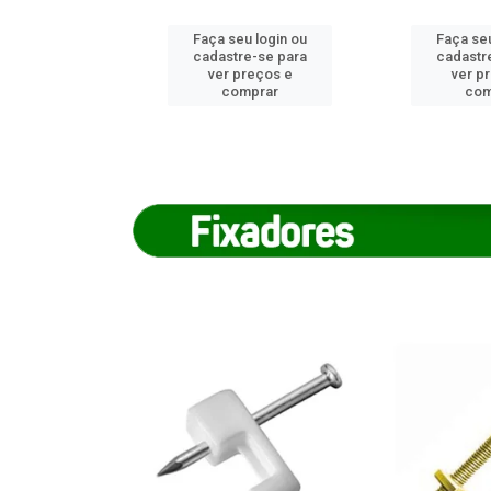
u login ou
Faça seu login ou
Faça seu
e-se para
cadastre-se para
cadastr
reços e
ver preços e
ver p
mprar
comprar
com