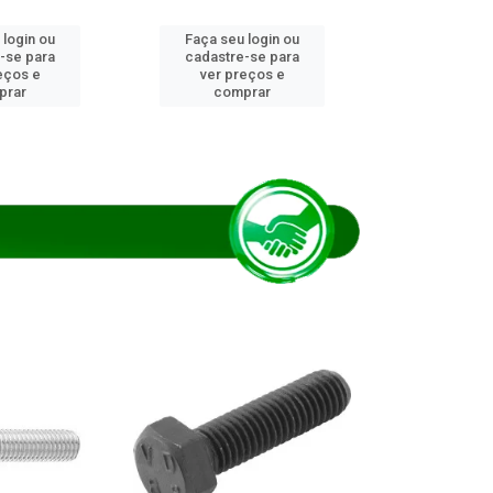
 login ou
Faça seu login ou
Faça seu 
-se para
cadastre-se para
cadastre
eços e
ver preços e
ver pr
prar
comprar
comp