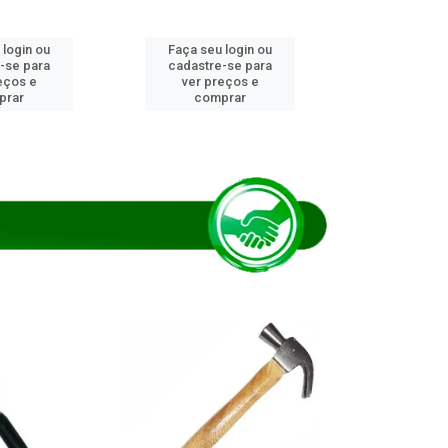
 login ou
Faça seu login ou
Faça seu 
-se para
cadastre-se para
cadastre
eços e
ver preços e
ver pr
prar
comprar
comp