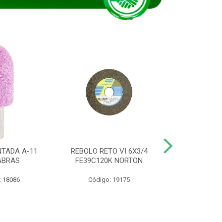
TADA A-11
REBOLO RETO VI 6X3/4
DISCO CORTE
ABRAS
FE39C120K NORTON
115BNA12 1
: 18086
Código: 19175
Código