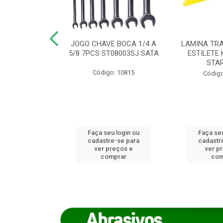
REIRO 8 CANTO
JOGO CHAVE BOCA 1/4 A
LAMINA TRA
DADO 170/8
5/8 7PCS ST08003SJ SATA
ESTILETE 
S (IMP)
STA
Código: 10815
o: 7746
Código
u login ou
Faça seu login ou
Faça seu
e-se para
cadastre-se para
cadastr
reços e
ver preços e
ver p
mprar
comprar
com