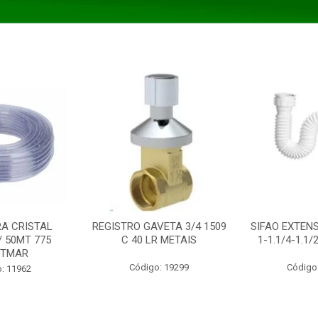
A CRISTAL
REGISTRO GAVETA 3/4 1509
SIFAO EXTENS
/ 50MT 775
C 40 LR METAIS
1-1.1/4-1.1
STMAR
Código: 19299
Código
: 11962