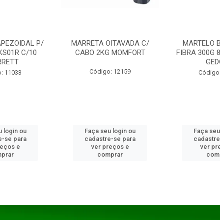
PEZOIDAL P/
MARRETA OITAVADA C/
MARTELO 
KS01R C/10
CABO 2KG MOMFORT
FIBRA 300G 
RRETT
GED
Código: 12159
: 11033
Código
 login ou
Faça seu login ou
Faça seu
e-se para
cadastre-se para
cadastre
reços e
ver preços e
ver pr
prar
comprar
com