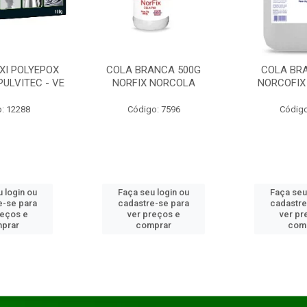
XI POLYEPOX
COLA BRANCA 500G
COLA BR
PULVITEC - VE
NORFIX NORCOLA
NORCOFIX
: 12288
Código: 7596
Código
 login ou
Faça seu login ou
Faça seu
e-se para
cadastre-se para
cadastre
reços e
ver preços e
ver pr
prar
comprar
com