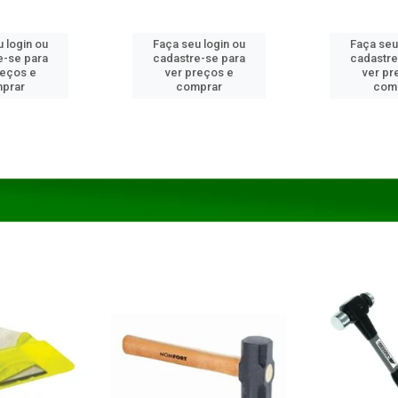
 login ou
Faça seu login ou
Faça seu
e-se para
cadastre-se para
cadastre
reços e
ver preços e
ver pr
prar
comprar
com