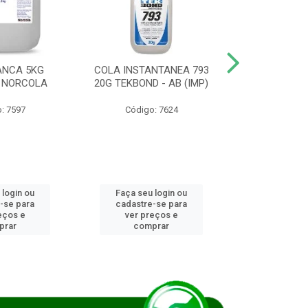
ANCA 5KG
COLA INSTANTANEA 793
COLA JUN
 NORCOLA
20G TEKBOND - AB (IMP)
DIESEL BI
: 7597
Código: 7624
Código
 login ou
Faça seu login ou
Faça seu 
-se para
cadastre-se para
cadastre
eços e
ver preços e
ver pr
prar
comprar
comp