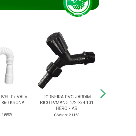
IVEL P/ VALV
TORNEIRA PVC JARDIM
TUBO ESG PR
/2 860 KRONA
BICO P/MANG 1/2-3/4 101
KRONA
HERC - AB
: 19909
Código:
Código: 21153