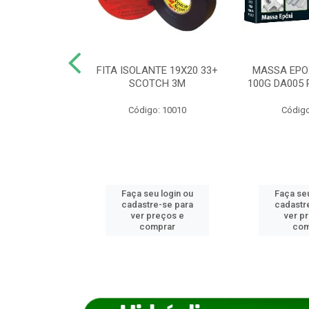
ANCA 1000G
FITA ISOLANTE 19X20 33+
MASSA EPO
X NORCOLA
SCOTCH 3M
100G DA005 
o: 7592
Código: 10010
Código
u login ou
Faça seu login ou
Faça seu
e-se para
cadastre-se para
cadastr
reços e
ver preços e
ver p
mprar
comprar
com