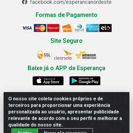
facebook.com/esperancanordeste
Formas de Pagamento
Site Seguro
Baixe já o APP da Esperança
O nosso site coleta cookies próprios e de
Esperança Nordeste - Rua Professor Caldas Filho, 291 -
terceiros para proporcionar uma experiência
Estância - Recife / PE CEP: 50771-335 - CNPJ
personalizada ao usuário, apresentar publicidade
03.666.136/0001-23
relevante de acordo com o seu perfil e melhorar a
qualidade do nosso site.
Aceitar
Negar não essenciais