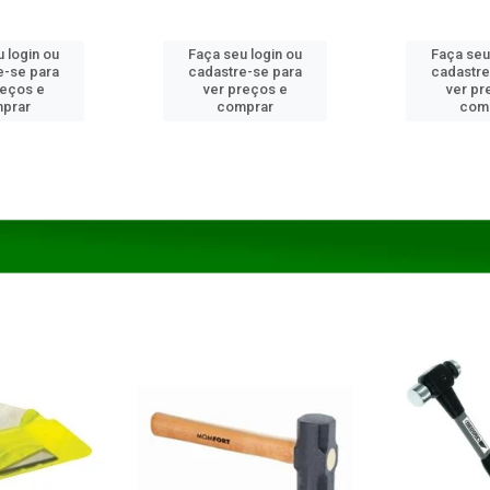
 login ou
Faça seu login ou
Faça seu
e-se para
cadastre-se para
cadastre
reços e
ver preços e
ver pr
prar
comprar
com