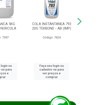
ANCA 5KG
COLA INSTANTANEA 793
COLA JUN
 NORCOLA
20G TEKBOND - AB (IMP)
DIESEL BI
: 7597
Código: 7624
Código
 login ou
Faça seu login ou
Faça seu 
-se para
cadastre-se para
cadastre
eços e
ver preços e
ver pr
prar
comprar
comp