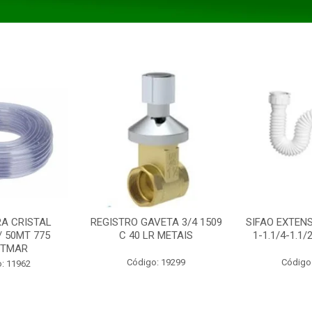
A CRISTAL
REGISTRO GAVETA 3/4 1509
SIFAO EXTENS
/ 50MT 775
C 40 LR METAIS
1-1.1/4-1.1
STMAR
Código: 19299
Código
: 11962