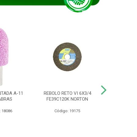
TADA A-11
REBOLO RETO VI 6X3/4
DISCO CORTE
ABRAS
FE39C120K NORTON
115BNA12 1
: 18086
Código: 19175
Código