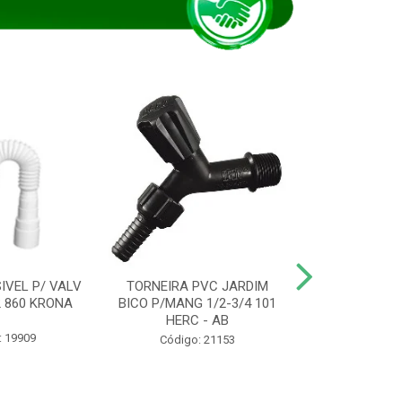
IVEL P/ VALV
TORNEIRA PVC JARDIM
TUBO ESG PR
/2 860 KRONA
BICO P/MANG 1/2-3/4 101
KRONA
HERC - AB
: 19909
Código:
Código: 21153