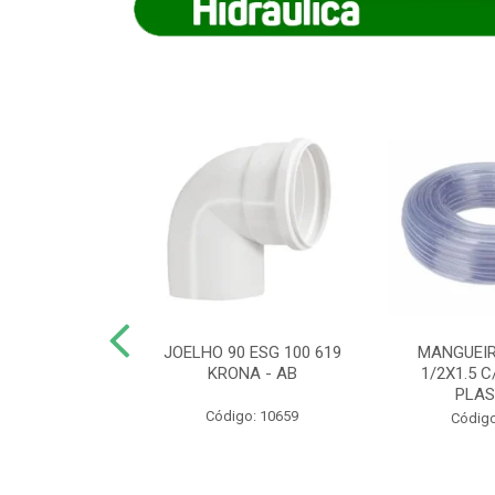
COTE FLEXIVEL
JOELHO 90 ESG 100 619
MANGUEIR
 743 KRONA
KRONA - AB
1/2X1.5 C
PLA
o: 9352
Código: 10659
Código