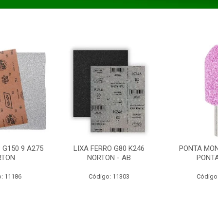
 G150 9 A275
LIXA FERRO G80 K246
PONTA MON
RTON
NORTON - AB
PONT
: 11186
Código: 11303
Código