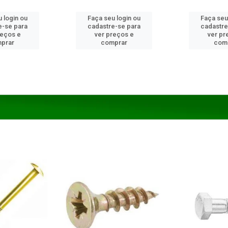
 login ou
Faça seu login ou
Faça seu
e-se para
cadastre-se para
cadastre
reços e
ver preços e
ver pr
prar
comprar
com