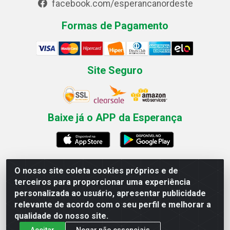
facebook.com/esperancanordeste
Formas de Pagamento
Site Seguro
Baixe já o APP da Esperança
O nosso site coleta cookies próprios e de
Esperança Nordeste - Rua Professor Caldas Filho, 291 -
terceiros para proporcionar uma experiência
Estância - Recife / PE CEP: 50771-335 - CNPJ
personalizada ao usuário, apresentar publicidade
03.666.136/0001-23
relevante de acordo com o seu perfil e melhorar a
qualidade do nosso site.
Aceitar
Negar não essenciais