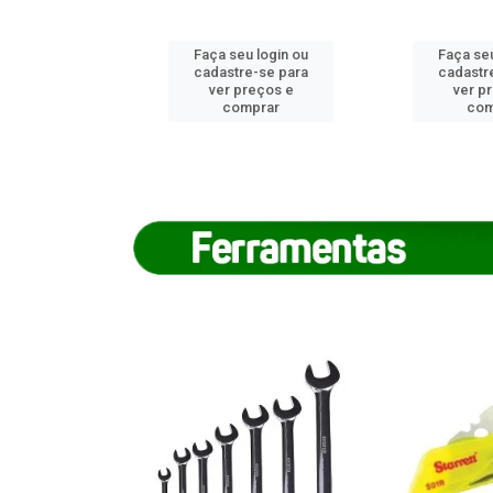
u login ou
Faça seu login ou
Faça seu
e-se para
cadastre-se para
cadastr
reços e
ver preços e
ver p
mprar
comprar
com