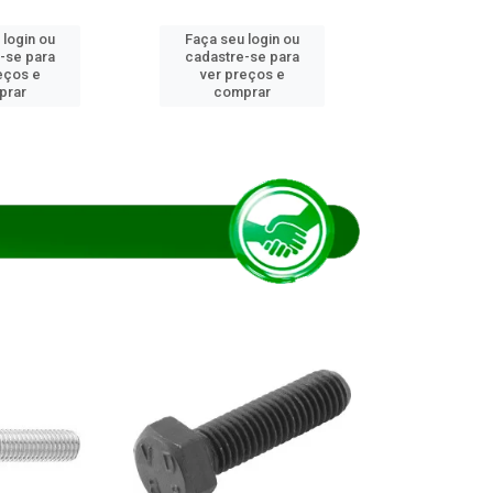
 login ou
Faça seu login ou
Faça seu 
-se para
cadastre-se para
cadastre
eços e
ver preços e
ver pr
prar
comprar
comp