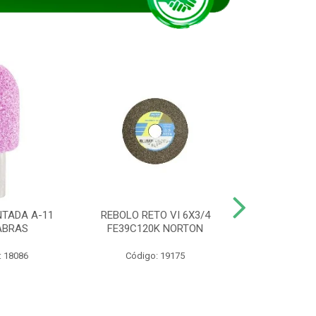
TADA A-11
REBOLO RETO VI 6X3/4
DISCO CORTE
ABRAS
FE39C120K NORTON
115BNA12 1
: 18086
Código: 19175
Código