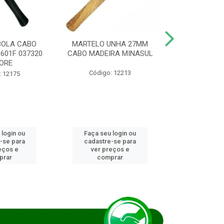
BOLA CABO
MARTELO UNHA 27MM
SERRA COP
8601F 037320
CABO MADEIRA MINASUL
FCH0196G
ORE
STAR
Código: 12213
: 12175
Código:
 login ou
Faça seu login ou
Faça seu 
-se para
cadastre-se para
cadastre
eços e
ver preços e
ver pr
prar
comprar
comp