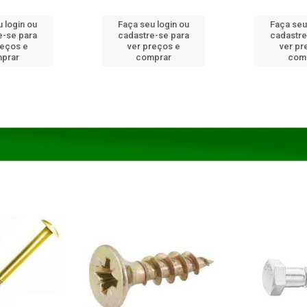
 login ou
Faça seu login ou
Faça seu
e-se para
cadastre-se para
cadastre
reços e
ver preços e
ver pr
prar
comprar
com