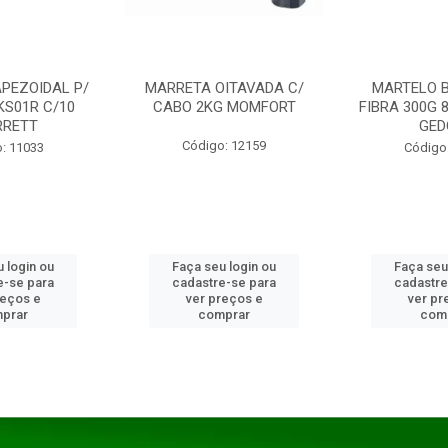
PEZOIDAL P/
MARRETA OITAVADA C/
MARTELO 
KS01R C/10
CABO 2KG MOMFORT
FIBRA 300G 
RRETT
GED
Código: 12159
: 11033
Código
 login ou
Faça seu login ou
Faça seu
e-se para
cadastre-se para
cadastre
reços e
ver preços e
ver pr
prar
comprar
com