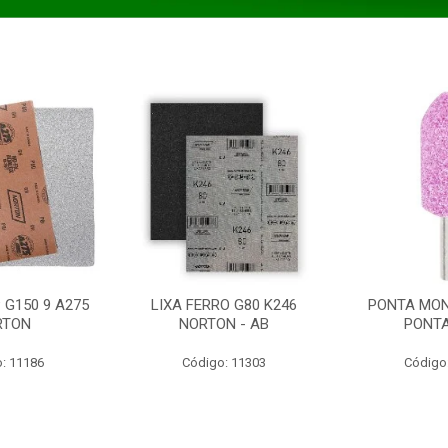
 G150 9 A275
LIXA FERRO G80 K246
PONTA MON
RTON
NORTON - AB
PONT
: 11186
Código: 11303
Código