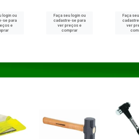
 login ou
Faça seu login ou
Faça seu
e-se para
cadastre-se para
cadastre
reços e
ver preços e
ver pr
prar
comprar
com