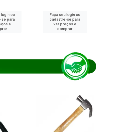
 login ou
Faça seu login ou
Faça seu 
-se para
cadastre-se para
cadastre
eços e
ver preços e
ver pr
prar
comprar
comp