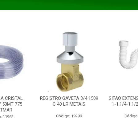
A CRISTAL
REGISTRO GAVETA 3/4 1509
SIFAO EXTENS
/ 50MT 775
C 40 LR METAIS
1-1.1/4-1.1
STMAR
Código: 19299
Código
: 11962