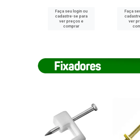
u login ou
Faça seu login ou
Faça seu
e-se para
cadastre-se para
cadastr
reços e
ver preços e
ver p
mprar
comprar
com