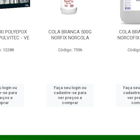
XI POLYEPOX
COLA BRANCA 500G
COLA BR
PULVITEC - VE
NORFIX NORCOLA
NORCOFIX
: 12288
Código: 7596
Código
 login ou
Faça seu login ou
Faça seu
e-se para
cadastre-se para
cadastre
reços e
ver preços e
ver pr
prar
comprar
com