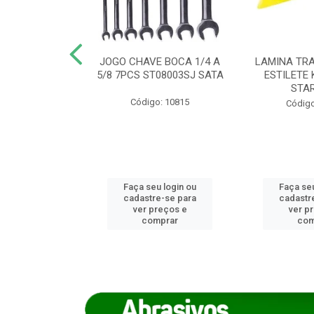
REIRO 8 CANTO
JOGO CHAVE BOCA 1/4 A
LAMINA TRA
DADO 170/8
5/8 7PCS ST08003SJ SATA
ESTILETE 
S (IMP)
STA
Código: 10815
o: 7746
Código
u login ou
Faça seu login ou
Faça seu
e-se para
cadastre-se para
cadastr
reços e
ver preços e
ver p
mprar
comprar
com