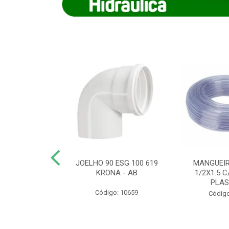
COTE FLEXIVEL
JOELHO 90 ESG 100 619
MANGUEIR
 743 KRONA
KRONA - AB
1/2X1.5 C
PLA
o: 9352
Código: 10659
Código