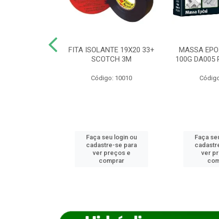
ANCA 1000G
FITA ISOLANTE 19X20 33+
MASSA EPO
X NORCOLA
SCOTCH 3M
100G DA005 
o: 7592
Código: 10010
Código
u login ou
Faça seu login ou
Faça seu
e-se para
cadastre-se para
cadastr
reços e
ver preços e
ver p
mprar
comprar
com