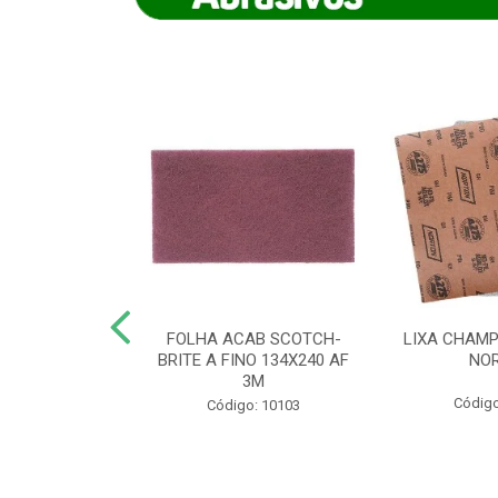
IAMANTADO
FOLHA ACAB SCOTCH-
LIXA CHAMP
NT SECO REFR
BRITE A FINO 134X240 AF
NO
TON - AB (...
3M
Código
o: 8880
Código: 10103