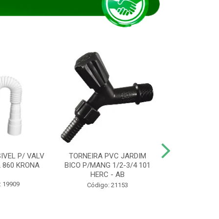
IVEL P/ VALV
TORNEIRA PVC JARDIM
TUBO ESG PR
/2 860 KRONA
BICO P/MANG 1/2-3/4 101
KRONA
HERC - AB
: 19909
Código:
Código: 21153