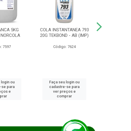
ANCA 5KG
COLA INSTANTANEA 793
COLA JUN
 NORCOLA
20G TEKBOND - AB (IMP)
DIESEL BI
: 7597
Código: 7624
Código
 login ou
Faça seu login ou
Faça seu 
-se para
cadastre-se para
cadastre
eços e
ver preços e
ver pr
prar
comprar
comp