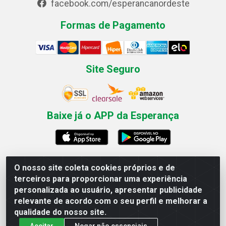
facebook.com/esperancanordeste
Formas de Pagamento
Site Seguro
Baixe já o APP da Esperança
O nosso site coleta cookies próprios e de
Esperança Nordeste - Rua Professor Caldas Filho, 291 -
terceiros para proporcionar uma experiência
Estância - Recife / PE CEP: 50771-335 - CNPJ
personalizada ao usuário, apresentar publicidade
03.666.136/0001-23
relevante de acordo com o seu perfil e melhorar a
qualidade do nosso site.
Aceitar
Negar não essenciais