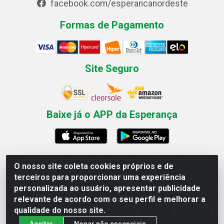
facebook.com/esperancanordeste
Formas de Pagamento
Site Seguro
Baixe já o APP da Esperança
O nosso site coleta cookies próprios e de
Esperança Nordeste - Rua Professor Caldas Filho, 291 -
terceiros para proporcionar uma experiência
Estância - Recife / PE CEP: 50771-335 - CNPJ
personalizada ao usuário, apresentar publicidade
03.666.136/0001-23
relevante de acordo com o seu perfil e melhorar a
qualidade do nosso site.
Aceitar
Negar não essenciais