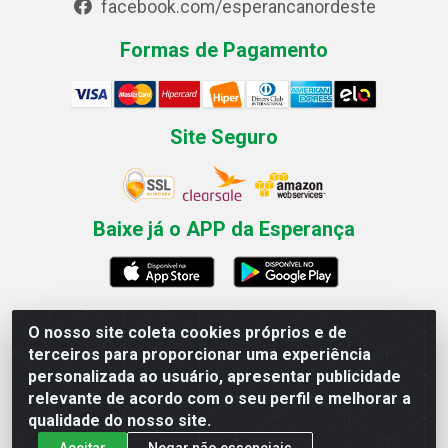
facebook.com/esperancanordeste
Formas de Pagamento
Site Seguro
Baixe já o APP da Esperança
O nosso site coleta cookies próprios e de
Esperança Nordeste - Rua Professor Caldas Filho, 291 -
terceiros para proporcionar uma experiência
Estância - Recife / PE CEP: 50771-335 - CNPJ
personalizada ao usuário, apresentar publicidade
03.666.136/0001-23
relevante de acordo com o seu perfil e melhorar a
qualidade do nosso site.
Aceitar
Negar não essenciais