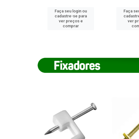
u login ou
Faça seu login ou
Faça seu
e-se para
cadastre-se para
cadastr
reços e
ver preços e
ver p
mprar
comprar
com