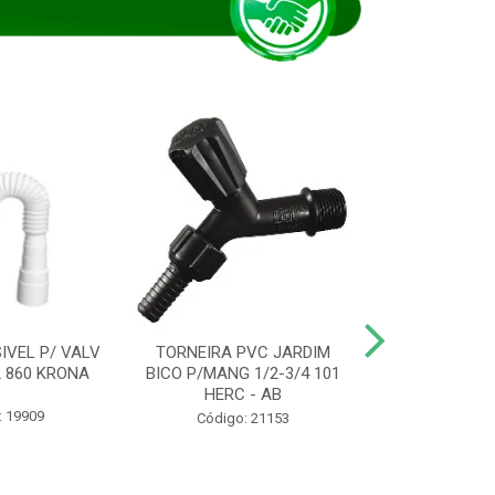
IVEL P/ VALV
TORNEIRA PVC JARDIM
TUBO ESG PR
/2 860 KRONA
BICO P/MANG 1/2-3/4 101
KRONA
HERC - AB
: 19909
Código:
Código: 21153