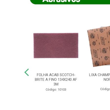
IAMANTADO
FOLHA ACAB SCOTCH-
LIXA CHAMP
NT SECO REFR
BRITE A FINO 134X240 AF
NO
TON - AB (...
3M
Código
o: 8880
Código: 10103