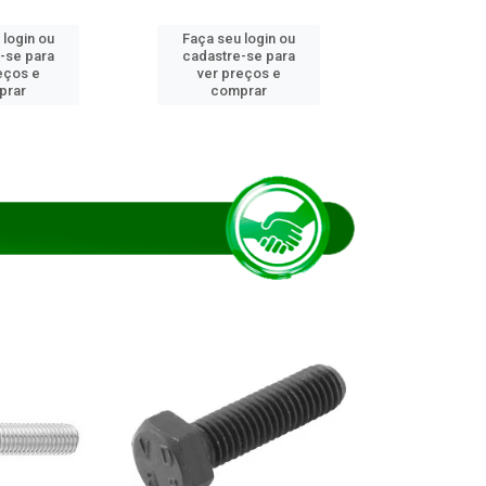
 login ou
Faça seu login ou
Faça seu 
-se para
cadastre-se para
cadastre
eços e
ver preços e
ver pr
prar
comprar
comp