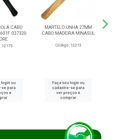
BOLA CABO
MARTELO UNHA 27MM
SERRA COP
8601F 037320
CABO MADEIRA MINASUL
FCH0196G
ORE
STAR
Código: 12213
: 12175
Código:
 login ou
Faça seu login ou
Faça seu 
-se para
cadastre-se para
cadastre
eços e
ver preços e
ver pr
prar
comprar
comp