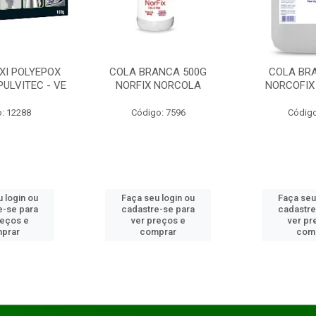
XI POLYEPOX
COLA BRANCA 500G
COLA BR
PULVITEC - VE
NORFIX NORCOLA
NORCOFIX
: 12288
Código: 7596
Código
 login ou
Faça seu login ou
Faça seu
e-se para
cadastre-se para
cadastre
reços e
ver preços e
ver pr
prar
comprar
com