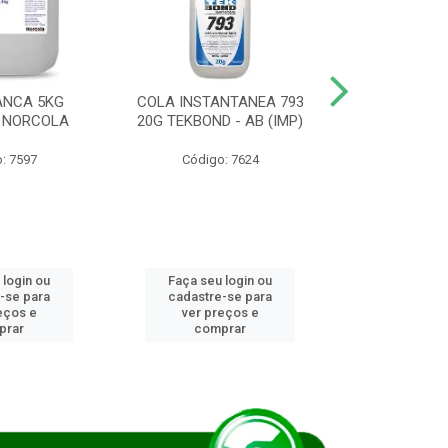
ANCA 5KG
COLA INSTANTANEA 793
COLA JUN
 NORCOLA
20G TEKBOND - AB (IMP)
DIESEL BI
: 7597
Código: 7624
Código
 login ou
Faça seu login ou
Faça seu 
-se para
cadastre-se para
cadastre
eços e
ver preços e
ver pr
prar
comprar
comp