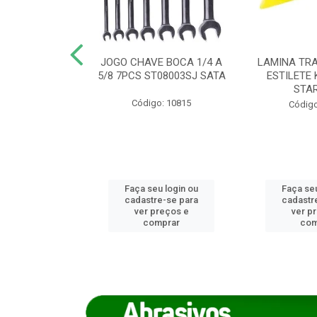
REIRO 8 CANTO
JOGO CHAVE BOCA 1/4 A
LAMINA TRA
DADO 170/8
5/8 7PCS ST08003SJ SATA
ESTILETE 
S (IMP)
STA
Código: 10815
o: 7746
Código
u login ou
Faça seu login ou
Faça seu
e-se para
cadastre-se para
cadastr
reços e
ver preços e
ver p
mprar
comprar
com