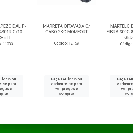
PEZOIDAL P/
MARRETA OITAVADA C/
MARTELO 
KS01R C/10
CABO 2KG MOMFORT
FIBRA 300G 
RRETT
GED
Código: 12159
: 11033
Código
 login ou
Faça seu login ou
Faça seu
e-se para
cadastre-se para
cadastre
reços e
ver preços e
ver pr
prar
comprar
com