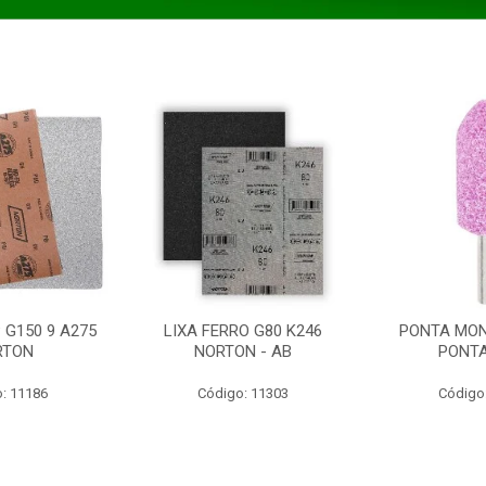
 G150 9 A275
LIXA FERRO G80 K246
PONTA MON
RTON
NORTON - AB
PONT
: 11186
Código: 11303
Código