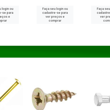
 login ou
Faça seu login ou
Faça seu
e-se para
cadastre-se para
cadastre
reços e
ver preços e
ver pr
prar
comprar
com