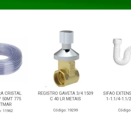
A CRISTAL
REGISTRO GAVETA 3/4 1509
SIFAO EXTENS
/ 50MT 775
C 40 LR METAIS
1-1.1/4-1.1
STMAR
Código: 19299
Código
: 11962