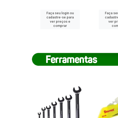
u login ou
Faça seu login ou
Faça seu
e-se para
cadastre-se para
cadastr
reços e
ver preços e
ver p
mprar
comprar
com