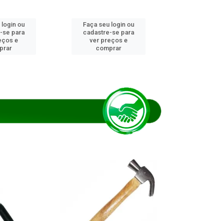
 login ou
Faça seu login ou
Faça seu 
-se para
cadastre-se para
cadastre
eços e
ver preços e
ver pr
prar
comprar
comp