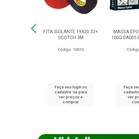
ANCA 1000G
FITA ISOLANTE 19X20 33+
MASSA EPO
X NORCOLA
SCOTCH 3M
100G DA005 
o: 7592
Código: 10010
Código
u login ou
Faça seu login ou
Faça seu
e-se para
cadastre-se para
cadastr
reços e
ver preços e
ver p
mprar
comprar
com