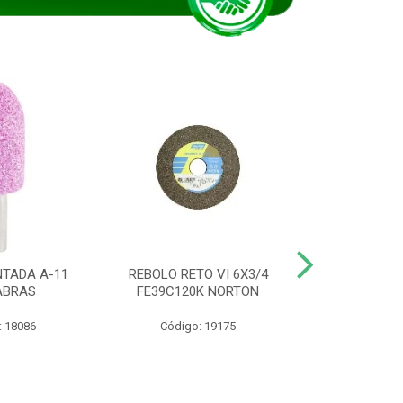
TADA A-11
REBOLO RETO VI 6X3/4
DISCO CORTE
ABRAS
FE39C120K NORTON
115BNA12 1
: 18086
Código: 19175
Código