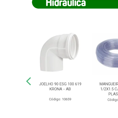
COTE FLEXIVEL
JOELHO 90 ESG 100 619
MANGUEIR
 743 KRONA
KRONA - AB
1/2X1.5 C
PLA
o: 9352
Código: 10659
Código