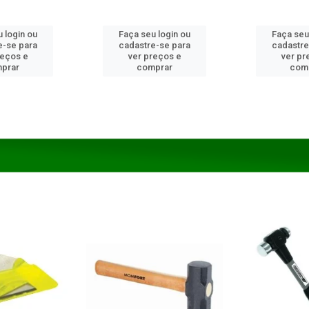
 login ou
Faça seu login ou
Faça seu
e-se para
cadastre-se para
cadastre
reços e
ver preços e
ver pr
prar
comprar
com