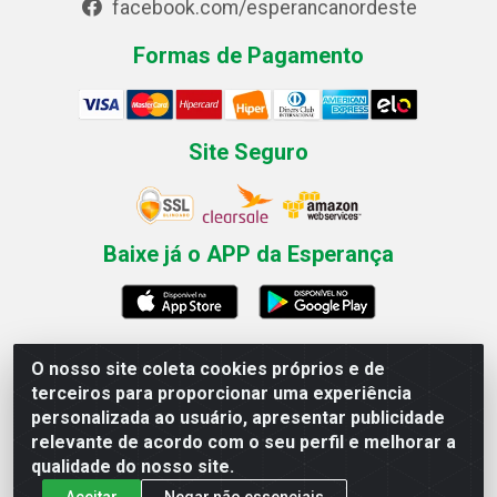
facebook.com/esperancanordeste
Formas de Pagamento
Site Seguro
Baixe já o APP da Esperança
O nosso site coleta cookies próprios e de
Esperança Nordeste - Rua Professor Caldas Filho, 291 -
terceiros para proporcionar uma experiência
Estância - Recife / PE CEP: 50771-335 - CNPJ
personalizada ao usuário, apresentar publicidade
03.666.136/0001-23
relevante de acordo com o seu perfil e melhorar a
qualidade do nosso site.
Aceitar
Negar não essenciais