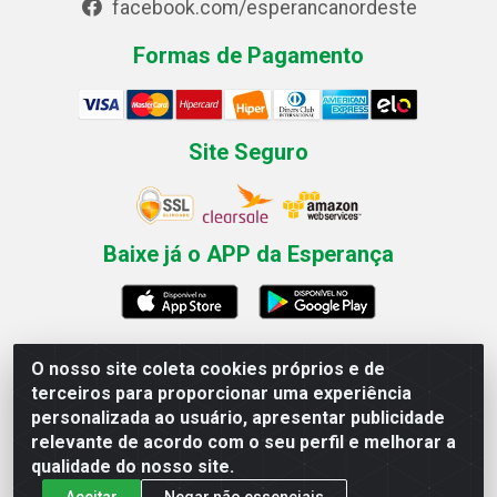
facebook.com/esperancanordeste
Formas de Pagamento
Site Seguro
Baixe já o APP da Esperança
O nosso site coleta cookies próprios e de
Esperança Nordeste - Rua Professor Caldas Filho, 291 -
terceiros para proporcionar uma experiência
Estância - Recife / PE CEP: 50771-335 - CNPJ
personalizada ao usuário, apresentar publicidade
03.666.136/0001-23
relevante de acordo com o seu perfil e melhorar a
qualidade do nosso site.
Aceitar
Negar não essenciais