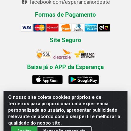
facebook.com/esperancanordeste
Formas de Pagamento
Site Seguro
Baixe já o APP da Esperança
O nosso site coleta cookies próprios e de
Esperança Nordeste - Rua Professor Caldas Filho, 291 -
terceiros para proporcionar uma experiência
Estância - Recife / PE CEP: 50771-335 - CNPJ
personalizada ao usuário, apresentar publicidade
03.666.136/0001-23
relevante de acordo com o seu perfil e melhorar a
qualidade do nosso site.
Aceitar
Negar não essenciais