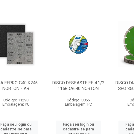
XA FERRO G40 K246
DISCO DESBASTE FE 4.1/2
DISCO D
NORTON - AB
115BDA640 NORTON
SEG 35
Código: 11290
Código: 8856
Có
Embalagem: PC
Embalagem: PC
Emb
Faça seu login ou
Faça seu login ou
Faça
cadastre-se para
cadastre-se para
cada
ver preços e
ver preços e
ve