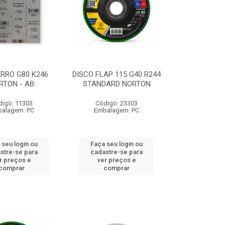
ERRO G80 K246
DISCO FLAP 115 G40 R244
RTON - AB
STANDARD NORTON
digo: 11303
Código: 23303
alagem: PC
Embalagem: PC
 seu login ou
Faça seu login ou
stre-se para
cadastre-se para
r preços e
ver preços e
comprar
comprar