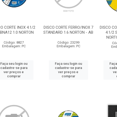
CO CORTE INOX 4.1/2
DISCO CORTE FERRO/INOX 7
DISCO CO
5BNA12 1.0 NORTON
STANDARD 1.6 NORTON - AB
4.1/2
NORTO
Código: 8827
Código: 23299
Có
Embalagem: PC
Embalagem: PC
Emb
Faça seu login ou
Faça seu login ou
Faça
cadastre-se para
cadastre-se para
cada
ver preços e
ver preços e
ve
comprar
comprar