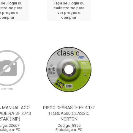
 seu login ou
Faça seu login ou
stre-se para
cadastre-se para
r preços e
ver preços e
comprar
comprar
A MANUAL ACO
DISCO DESBASTE FE 4.1/2
DEIRA 3F 2743
115BDA600 CLASSIC
RTAK (IMP)
NORTON
digo: 22667
Código: 8855
alagem: PC
Embalagem: PC