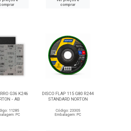
comprar
comprar
ERRO G36 K246
DISCO FLAP 115 G80 R244
RTON - AB
STANDARD NORTON
digo: 11285
Código: 23305
alagem: PC
Embalagem: PC