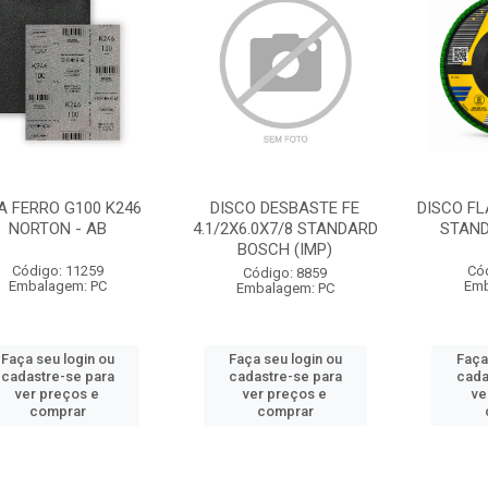
A FERRO G100 K246
DISCO DESBASTE FE
DISCO FL
NORTON - AB
4.1/2X6.0X7/8 STANDARD
STAN
BOSCH (IMP)
Código: 11259
Có
Código: 8859
Embalagem: PC
Emb
Embalagem: PC
Faça seu login ou
Faça seu login ou
Faça
cadastre-se para
cadastre-se para
cada
ver preços e
ver preços e
ve
comprar
comprar