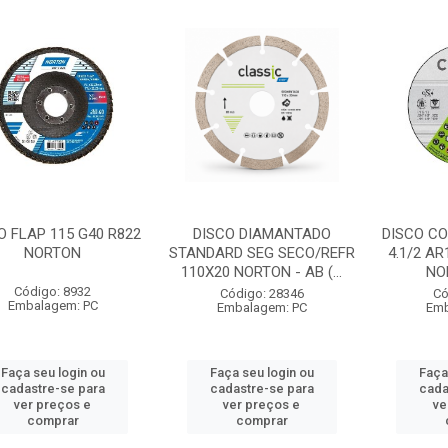
O FLAP 115 G40 R822
DISCO DIAMANTADO
DISCO CO
NORTON
STANDARD SEG SECO/REFR
4.1/2 AR
110X20 NORTON - AB (...
NO
Código: 8932
Código: 28346
Có
Embalagem: PC
Embalagem: PC
Emb
Faça seu login ou
Faça seu login ou
Faça
cadastre-se para
cadastre-se para
cada
ver preços e
ver preços e
ve
comprar
comprar