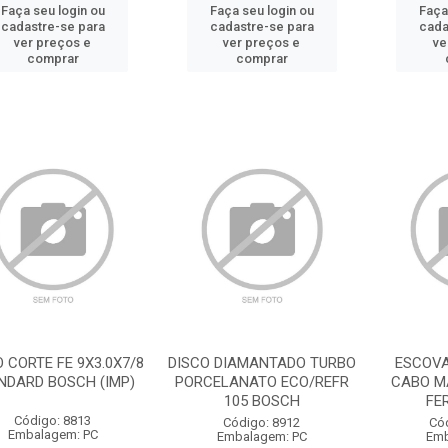
Faça seu login ou
Faça seu login ou
Faça
cadastre-se para
cadastre-se para
cada
ver preços e
ver preços e
ve
comprar
comprar
 CORTE FE 9X3.0X7/8
DISCO DIAMANTADO TURBO
ESCOV
NDARD BOSCH (IMP)
PORCELANATO ECO/REFR
CABO MA
105 BOSCH
FE
Código: 8813
Código: 8912
Có
Embalagem: PC
Embalagem: PC
Emb