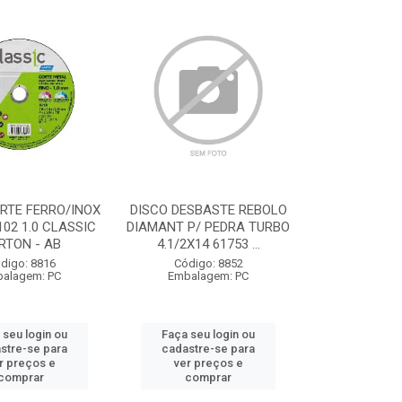
RTE FERRO/INOX
DISCO DESBASTE REBOLO
102 1.0 CLASSIC
DIAMANT P/ PEDRA TURBO
RTON - AB
4.1/2X14 61753 ...
digo: 8816
Código: 8852
alagem: PC
Embalagem: PC
 seu login ou
Faça seu login ou
stre-se para
cadastre-se para
r preços e
ver preços e
comprar
comprar