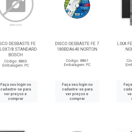
ISCO DESBASTE FE
DISCO DESBASTE FE 7
LIXA F
6.0X7/8 STANDARD
180BDA640 NORTON
NO
BOSCH
Código: 8861
Có
Código: 8865
Embalagem: PC
Emb
Embalagem: PC
Faça seu login ou
Faça seu login ou
Faça
cadastre-se para
cadastre-se para
cada
ver preços e
ver preços e
ve
comprar
comprar