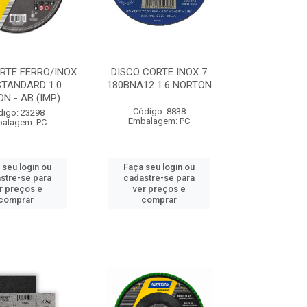
RTE FERRO/INOX
DISCO CORTE INOX 7
 STANDARD 1.0
180BNA12 1.6 NORTON
N - AB (IMP)
Código: 8838
digo: 23298
Embalagem: PC
alagem: PC
 seu login ou
Faça seu login ou
stre-se para
cadastre-se para
r preços e
ver preços e
comprar
comprar