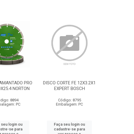
IAMANTADO PRO
DISCO CORTE FE 12X3.2X1
0X25.4 NORTON
EXPERT BOSCH
digo: 8894
Código: 8795
alagem: PC
Embalagem: PC
 seu login ou
Faça seu login ou
stre-se para
cadastre-se para
r preços e
ver preços e