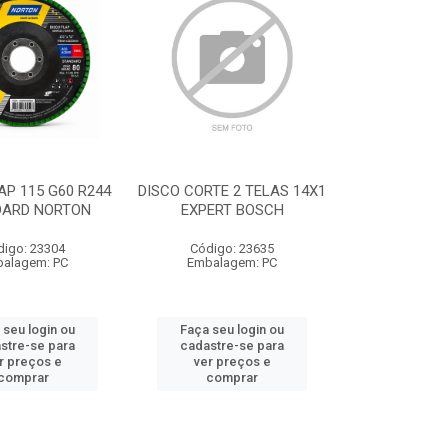
AP 115 G60 R244
DISCO CORTE 2 TELAS 14X1
DARD NORTON
EXPERT BOSCH
digo: 23304
Código: 23635
alagem: PC
Embalagem: PC
 seu login ou
Faça seu login ou
stre-se para
cadastre-se para
r preços e
ver preços e
comprar
comprar