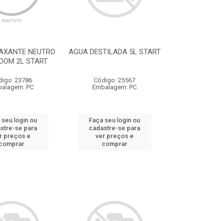
AXANTE NEUTRO
AGUA DESTILADA 5L START
OOM 2L START
digo: 23786
Código: 25567
alagem: PC
Embalagem: PC
 seu login ou
Faça seu login ou
stre-se para
cadastre-se para
r preços e
ver preços e
comprar
comprar