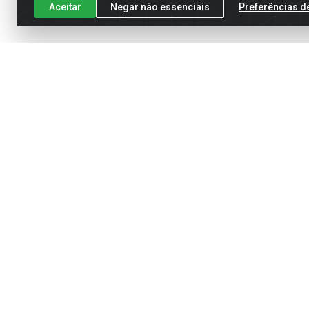
Aceitar
Negar não essenciais
Preferências d
Cadastre-se para receber nossas of
Meus Pedidos