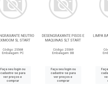
NGRAXANTE NEUTRO
DESENGRAXANTE PISOS E
LIMPA B
XIMOOM 5L START
MAQUINAS 5LT START
Código: 25568
Código: 25569
Có
Embalagem: PC
Embalagem: BB
Emb
Faça seu login ou
Faça seu login ou
Faça
cadastre-se para
cadastre-se para
cada
ver preços e
ver preços e
ve
comprar
comprar