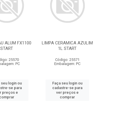
AU ALUM FX1100
LIMPA CERAMICA AZULIM
START
1L START
digo: 25570
Código: 25571
alagem: PC
Embalagem: PC
 seu login ou
Faça seu login ou
stre-se para
cadastre-se para
r preços e
ver preços e
comprar
comprar