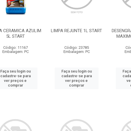
A CERAMICA AZULIM
LIMPA REJUNTE 1L START
DESENGR
5L START
MAXIM
Código: 11167
Código: 23785
Có
Embalagem: PC
Embalagem: PC
Emb
Faça seu login ou
Faça seu login ou
Faça
cadastre-se para
cadastre-se para
cada
ver preços e
ver preços e
ve
comprar
comprar