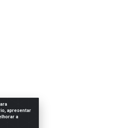
para
io, apresentar
elhorar a