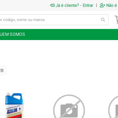
|
Já é cliente? - Entrar
Não é 
UEM SOMOS