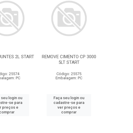
JUNTES 2L START
REMOVE CIMENTO CP 3000
5LT START
digo: 25574
Código: 25575
alagem: PC
Embalagem: PC
 seu login ou
Faça seu login ou
stre-se para
cadastre-se para
r preços e
ver preços e
comprar
comprar