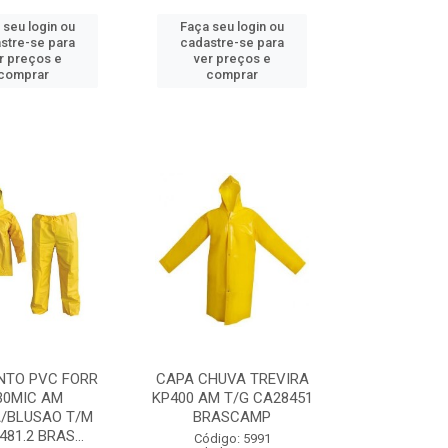
 seu login ou
Faça seu login ou
stre-se para
cadastre-se para
r preços e
ver preços e
comprar
comprar
NTO PVC FORR
CAPA CHUVA TREVIRA
30MIC AM
KP400 AM T/G CA28451
/BLUSAO T/M
BRASCAMP
81.2 BRAS...
Código: 5991