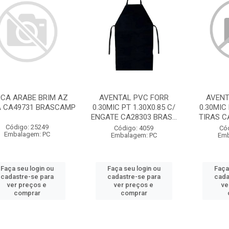
CA ARABE BRIM AZ
AVENTAL PVC FORR
AVENT
A CA49731 BRASCAMP
0.30MIC PT 1.30X0.85 C/
0.30MIC 
ENGATE CA28303 BRAS...
TIRAS C
Código: 25249
Código: 4059
Có
Embalagem: PC
Embalagem: PC
Emb
Faça seu login ou
Faça seu login ou
Faça
cadastre-se para
cadastre-se para
cada
ver preços e
ver preços e
ve
comprar
comprar