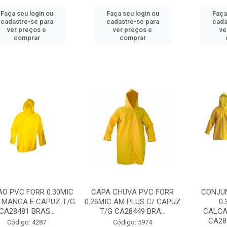
Faça seu login ou
Faça seu login ou
Faça
cadastre-se para
cadastre-se para
cada
ver preços e
ver preços e
ve
comprar
comprar
AO PVC FORR 0.30MIC
CAPA CHUVA PVC FORR
CONJU
 MANGA E CAPUZ T/G
0.26MIC AM PLUS C/ CAPUZ
0.
CA28481 BRAS...
T/G CA28449 BRA...
CALCA
CA284
Código: 4287
Código: 5974