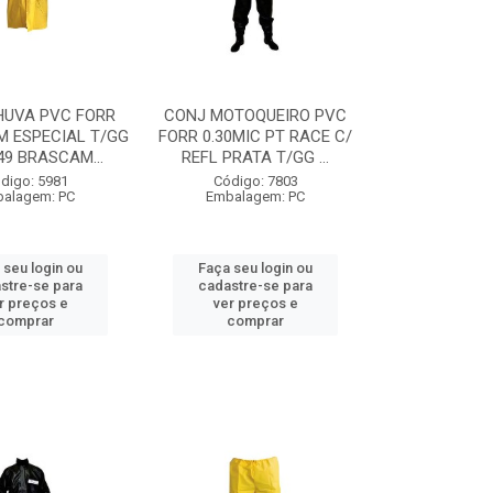
HUVA PVC FORR
CONJ MOTOQUEIRO PVC
M ESPECIAL T/GG
FORR 0.30MIC PT RACE C/
9 BRASCAM...
REFL PRATA T/GG ...
digo: 5981
Código: 7803
alagem: PC
Embalagem: PC
 seu login ou
Faça seu login ou
stre-se para
cadastre-se para
r preços e
ver preços e
comprar
comprar