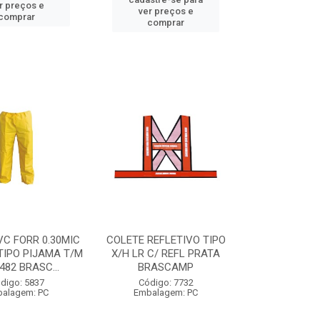
r preços e
ver preços e
comprar
comprar
C FORR 0.30MIC
COLETE REFLETIVO TIPO
TIPO PIJAMA T/M
X/H LR C/ REFL PRATA
482 BRASC...
BRASCAMP
digo: 5837
Código: 7732
alagem: PC
Embalagem: PC