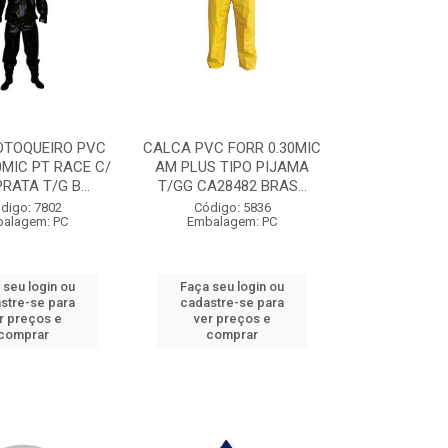
OTOQUEIRO PVC
CALCA PVC FORR 0.30MIC
0MIC PT RACE C/
AM PLUS TIPO PIJAMA
RATA T/G B...
T/GG CA28482 BRAS...
digo: 7802
Código: 5836
alagem: PC
Embalagem: PC
 seu login ou
Faça seu login ou
stre-se para
cadastre-se para
r preços e
ver preços e
comprar
comprar