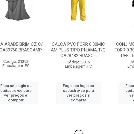
A ARABE BRIM CZ C/
CALCA PVC FORR 0.30MIC
CONJ M
 CA39760 BRASCAMP
AM PLUS TIPO PIJAMA T/G
FORR 0.3
CA28482 BRASC...
REFL P
Código: 21292
Código: 5835
Có
Embalagem: PC
Embalagem: PC
Emb
Faça seu login ou
Faça seu login ou
Faça
cadastre-se para
cadastre-se para
cada
ver preços e
ver preços e
ve
comprar
comprar