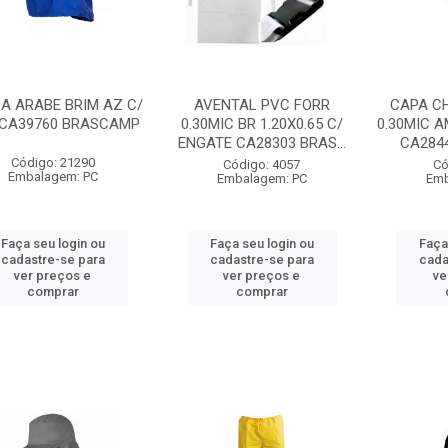
A ARABE BRIM AZ C/
AVENTAL PVC FORR
CAPA C
 CA39760 BRASCAMP
0.30MIC BR 1.20X0.65 C/
0.30MIC A
ENGATE CA28303 BRAS...
CA2844
Código: 21290
Código: 4057
Có
Embalagem: PC
Embalagem: PC
Emb
Faça seu login ou
Faça seu login ou
Faça
cadastre-se para
cadastre-se para
cada
ver preços e
ver preços e
ve
comprar
comprar