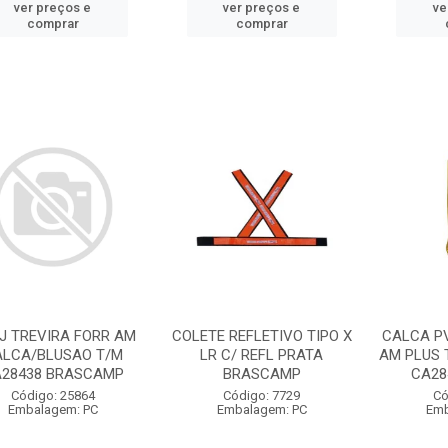
ver preços e
ver preços e
ve
comprar
comprar
J TREVIRA FORR AM
COLETE REFLETIVO TIPO X
CALCA PV
ALCA/BLUSAO T/M
LR C/ REFL PRATA
AM PLUS 
28438 BRASCAMP
BRASCAMP
CA28
Código: 25864
Código: 7729
Có
Embalagem: PC
Embalagem: PC
Emb