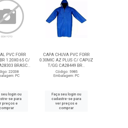
AL PVC FORR
CAPA CHUVA PVC FORR
BR 1.20X0.65 C/
0.30MIC AZ PLUS C/ CAPUZ
A28303 BRASC...
T/GG CA28449 BR...
digo: 22038
Código: 5985
alagem: PC
Embalagem: PC
 seu login ou
Faça seu login ou
stre-se para
cadastre-se para
r preços e
ver preços e
comprar
comprar