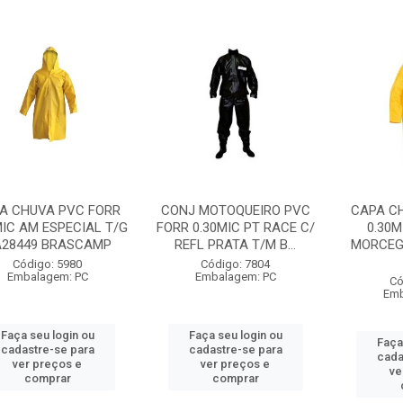
A CHUVA PVC FORR
CONJ MOTOQUEIRO PVC
CAPA C
MIC AM ESPECIAL T/G
FORR 0.30MIC PT RACE C/
0.30M
28449 BRASCAMP
REFL PRATA T/M B...
MORCEG
Código: 5980
Código: 7804
Embalagem: PC
Embalagem: PC
Có
Emb
Faça seu login ou
Faça seu login ou
Faça
cadastre-se para
cadastre-se para
cada
ver preços e
ver preços e
ve
comprar
comprar