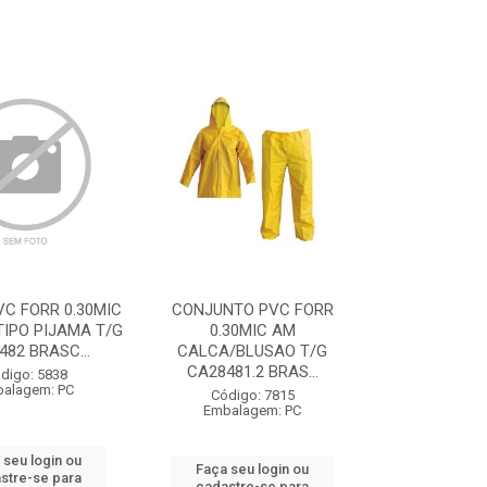
C FORR 0.30MIC
CONJUNTO PVC FORR
TIPO PIJAMA T/G
0.30MIC AM
482 BRASC...
CALCA/BLUSAO T/G
CA28481.2 BRAS...
digo: 5838
alagem: PC
Código: 7815
Embalagem: PC
 seu login ou
Faça seu login ou
stre-se para
cadastre-se para