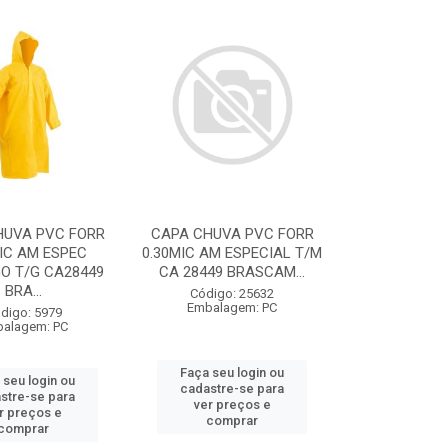
HUVA PVC FORR
CAPA CHUVA PVC FORR
IC AM ESPEC
0.30MIC AM ESPECIAL T/M
O T/G CA28449
CA 28449 BRASCAM...
BRA...
Código: 25632
Embalagem: PC
digo: 5979
alagem: PC
Faça seu login ou
 seu login ou
cadastre-se para
stre-se para
ver preços e
r preços e
comprar
comprar