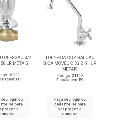
O PRESSAO 3/4
TORNEIRA COZ BALCAO
 50 LR METAIS
BICA MOVEL C 33 2191 LR
METAIS
digo: 19322
Código: 21160
alagem: PC
Embalagem: PC
 seu login ou
Faça seu login ou
stre-se para
cadastre-se para
r preços e
ver preços e
comprar
comprar