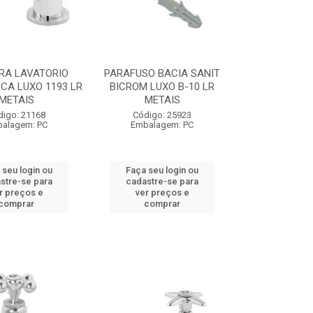
RA LAVATORIO
PARAFUSO BACIA SANIT
CA LUXO 1193 LR
BICROM LUXO B-10 LR
METAIS
METAIS
digo: 21168
Código: 25923
alagem: PC
Embalagem: PC
 seu login ou
Faça seu login ou
stre-se para
cadastre-se para
r preços e
ver preços e
comprar
comprar