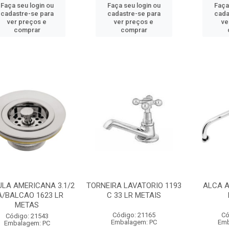
Faça seu login ou
Faça seu login ou
Faça
cadastre-se para
cadastre-se para
cada
ver preços e
ver preços e
ve
comprar
comprar
LA AMERICANA 3.1/2
TORNEIRA LAVATORIO 1193
ALCA A
A/BALCAO 1623 LR
C 33 LR METAIS
METAS
Código: 21165
Có
Código: 21543
Embalagem: PC
Emb
Embalagem: PC