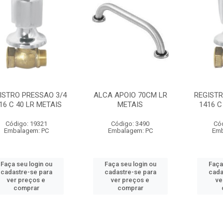
ISTRO PRESSAO 3/4
ALCA APOIO 70CM LR
REGISTR
16 C 40 LR METAIS
METAIS
1416 C
Código: 19321
Código: 3490
Có
Embalagem: PC
Embalagem: PC
Emb
Faça seu login ou
Faça seu login ou
Faça
cadastre-se para
cadastre-se para
cada
ver preços e
ver preços e
ve
comprar
comprar