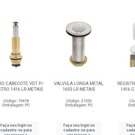
RO CABECOTE VDT P/
VALVULA LONGA METAL
REGISTR
STRO 1416 LR METAIS
1603 LR METAIS
1416 C
Código: 19418
Código: 21553
Có
Embalagem: PC
Embalagem: PC
Emb
Faça seu login ou
Faça seu login ou
Faça
cadastre-se para
cadastre-se para
cada
ver preços e
ver preços e
ve