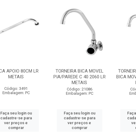
CA APOIO 80CM LR
TORNEIRA BICA MOVEL
TORNEI
METAIS
PIA/PAREDE C 40 2060 LR
BICA MOV
METAIS
Código: 3491
Código: 21086
Có
Embalagem: PC
Embalagem: PC
Emb
Faça seu login ou
Faça seu login ou
Faça
cadastre-se para
cadastre-se para
cada
ver preços e
ver preços e
ve
comprar
comprar