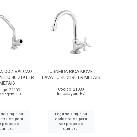
RA COZ BALCAO
TORNEIRA BICA MOVEL
EL C 40 2191 LR
LAVAT C 40 2190 LR METAIS
METAIS
Código: 21080
digo: 21109
Embalagem: PC
alagem: PC
 seu login ou
Faça seu login ou
stre-se para
cadastre-se para
r preços e
ver preços e
comprar
comprar