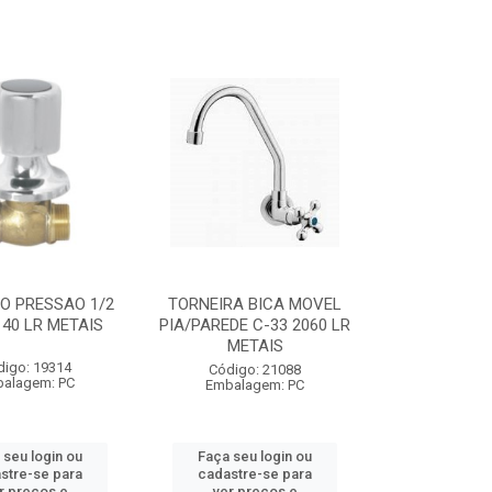
O PRESSAO 1/2
TORNEIRA BICA MOVEL
 40 LR METAIS
PIA/PAREDE C-33 2060 LR
METAIS
digo: 19314
Código: 21088
alagem: PC
Embalagem: PC
 seu login ou
Faça seu login ou
stre-se para
cadastre-se para
r preços e
ver preços e