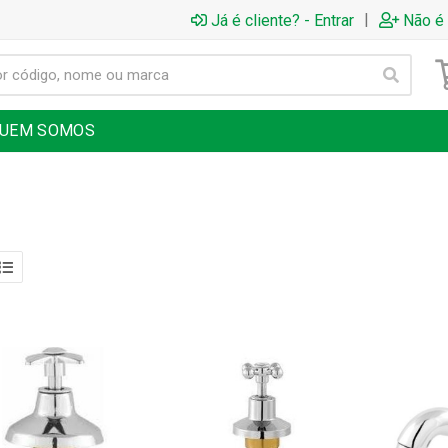
|
Já é cliente? - Entrar
Não é 
UEM SOMOS