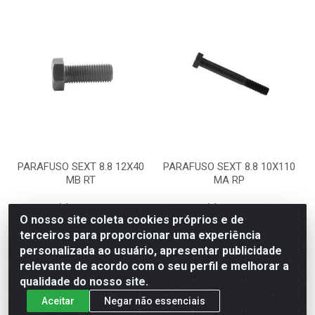
PARAFUSO SEXT 8.8 12X40
PARAFUSO SEXT 8.8 10X110
MB RT
MA RP
Código: 16606
Código: 16496
Embalagem: CT
Embalagem: CT
O nosso site coleta cookies próprios e de
terceiros para proporcionar uma experiência
personalizada ao usuário, apresentar publicidade
Faça seu login ou
Faça seu login ou
relevante de acordo com o seu perfil e melhorar a
cadastre-se para
cadastre-se para
qualidade do nosso site.
ver preços e
ver preços e
comprar
comprar
Aceitar
Negar não essenciais