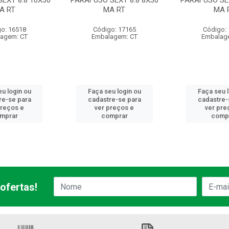
EXT 8.8 10X30
PARAFUSO SEXT 8.8 8X30
PARAFUSO SEX
A RT
MA RT
MA 
o: 16518
Código: 17165
Código:
agem: CT
Embalagem: CT
Embalag
u login ou
Faça seu login ou
Faça seu 
re-se para
cadastre-se para
cadastre-
preços e
ver preços e
ver pre
mprar
comprar
comp
ofertas!