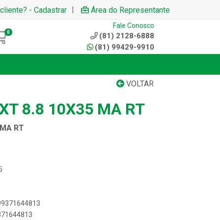
|
cliente? - Cadastrar
Área do Representante
Fale Conosco
0
(81) 2128-6888
(81) 99429-9910
VOLTAR
T 8.8 10X35 MA RT
 MA RT
5
899371644813
9371644813