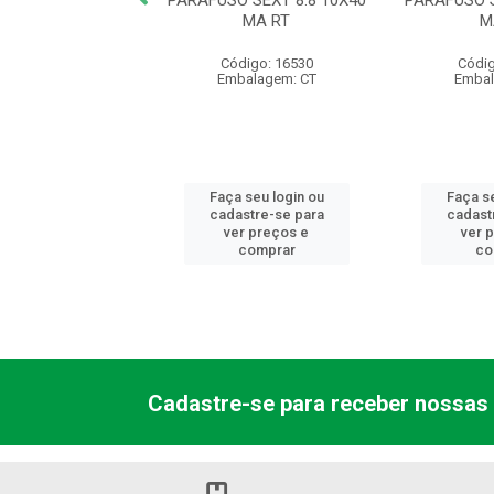
O SEXT 8.8 8X25
PARAFUSO SEXT 8.8 10X40
PARAFUSO S
MA RT
MA RT
M
digo: 17162
Código: 16530
Códig
balagem: CT
Embalagem: CT
Embal
 seu login ou
Faça seu login ou
Faça se
astre-se para
cadastre-se para
cadast
er preços e
ver preços e
ver 
comprar
comprar
co
Cadastre-se para receber nossas 