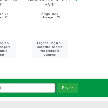
T 8.8 8X40
PARAFUSO SEXT 8.8 10X50
PARAFUSO SEXT 
RT
MA RT
MA RT
 17171
Código: 16541
Código: 17
em: CT
Embalagem: CT
Embalagem:
login ou
Faça seu login ou
Faça seu log
se para
cadastre-se para
cadastre-se 
ços e
ver preços e
ver preços
rar
comprar
comprar