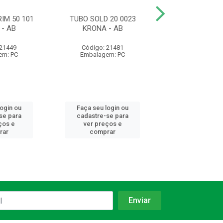
IM 50 101
TUBO SOLD 20 0023
TUBO SOLD 5
- AB
KRONA - AB
KRONA
 21449
Código: 21481
Código: 21
em: PC
Embalagem: PC
Embalagem:
login ou
Faça seu login ou
Faça seu log
se para
cadastre-se para
cadastre-se 
ços e
ver preços e
ver preços
rar
comprar
comprar