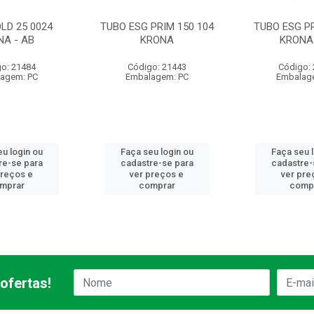
LD 25 0024
TUBO ESG PRIM 150 104
TUBO ESG PR
NA - AB
KRONA
KRONA 
o: 21484
Código: 21443
Código:
agem: PC
Embalagem: PC
Embalag
u login ou
Faça seu login ou
Faça seu 
re-se para
cadastre-se para
cadastre-
preços e
ver preços e
ver pre
mprar
comprar
comp
ofertas!