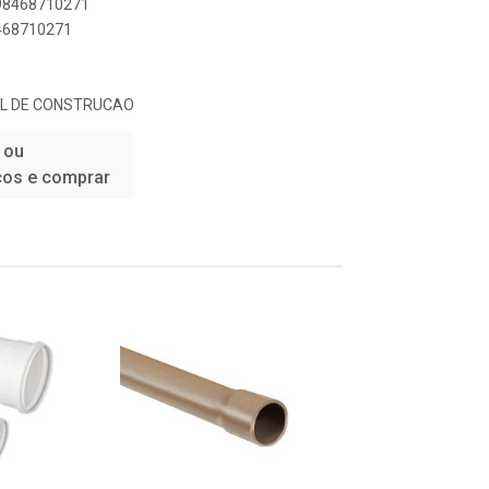
898468710271
8468710271
IAL DE CONSTRUCAO
 ou
ços e comprar