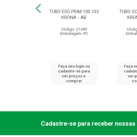
SOLD 50 0027
TUBO ESG PRIM 100 103
TUBO SO
KRONA
KRONA - AB
KRO
digo: 21494
Código: 21440
Códig
balagem: PC
Embalagem: PC
Embal
 seu login ou
Faça seu login ou
Faça se
astre-se para
cadastre-se para
cadast
er preços e
ver preços e
ver 
comprar
comprar
co
Cadastre-se para receber nossas 