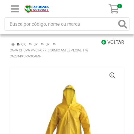
0
VOLTAR
INÍCIO
EPI
EPI
CAPA CHUVA PVC FORR 0.30MIC AM ESPECIAL T/G
CA28449 BRASCAMP