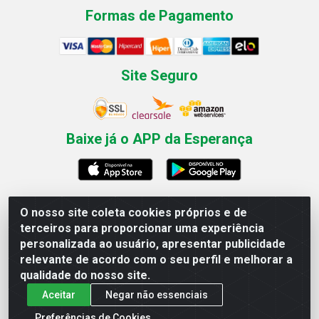
Formas de Pagamento
Site Seguro
Baixe já o APP da Esperança
O nosso site coleta cookies próprios e de
Esperança Nordeste - Rua Professor Caldas Filho, 291 -
terceiros para proporcionar uma experiência
Estância - Recife / PE CEP: 50771-335 - CNPJ
personalizada ao usuário, apresentar publicidade
03.666.136/0001-23
relevante de acordo com o seu perfil e melhorar a
qualidade do nosso site.
Aceitar
Negar não essenciais
Preferências de Cookies