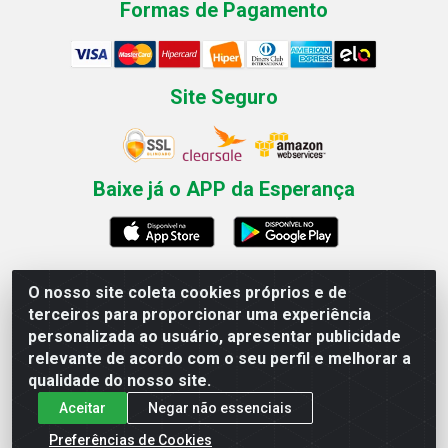
Formas de Pagamento
Site Seguro
Baixe já o APP da Esperança
O nosso site coleta cookies próprios e de
Esperança Nordeste - Rua Professor Caldas Filho, 291 -
terceiros para proporcionar uma experiência
Estância - Recife / PE CEP: 50771-335 - CNPJ
personalizada ao usuário, apresentar publicidade
03.666.136/0001-23
relevante de acordo com o seu perfil e melhorar a
qualidade do nosso site.
Aceitar
Negar não essenciais
Preferências de Cookies