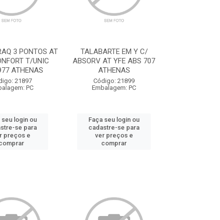
RAQ 3 PONTOS AT
TALABARTE EM Y C/
ONFORT T/UNIC
ABSORV AT YFE ABS 707
977 ATHENAS
ATHENAS
digo: 21897
Código: 21899
alagem: PC
Embalagem: PC
 seu login ou
Faça seu login ou
stre-se para
cadastre-se para
r preços e
ver preços e
comprar
comprar