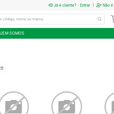
|
Já é cliente? - Entrar
Não é 
UEM SOMOS