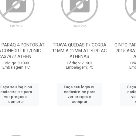
 PARAQ 4 PONTOS AT
TRAVA QUEDAS P/ CORDA
CINTO PA
5 CONFORT II T/UNIC
11MM A 12MM AT 7070 AC
7015 A3A
CA37977 ATHEN...
ATHENAS
A
Código: 21898
Código: 21903
Có
Embalagem: PC
Embalagem: PC
Emb
Faça seu login ou
Faça seu login ou
Faça
cadastre-se para
cadastre-se para
cada
ver preços e
ver preços e
ve
comprar
comprar