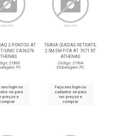
RAQ 2 PONTOS AT
TRAVA QUEDAS RETRATIL
 T/UNIC CA36376
2.5M EM FITA AT 7071 RT
THENAS
ATHENAS
digo: 21895
Código: 21904
alagem: PC
Embalagem: PC
 seu login ou
Faça seu login ou
stre-se para
cadastre-se para
r preços e
ver preços e
comprar
comprar