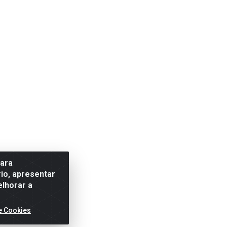
para
io, apresentar
elhorar a
e Cookies