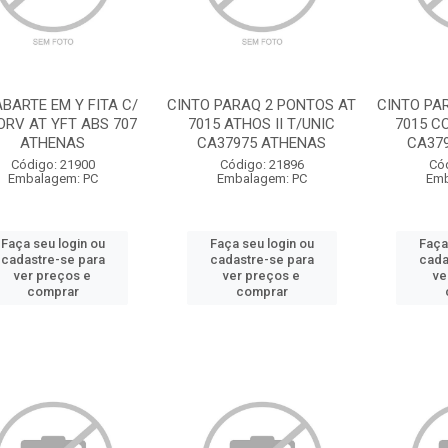
BARTE EM Y FITA C/
CINTO PARAQ 2 PONTOS AT
CINTO PA
ORV AT YFT ABS 707
7015 ATHOS II T/UNIC
7015 C
ATHENAS
CA37975 ATHENAS
CA37
Código: 21900
Código: 21896
Có
Embalagem: PC
Embalagem: PC
Emb
Faça seu login ou
Faça seu login ou
Faça
cadastre-se para
cadastre-se para
cada
ver preços e
ver preços e
ve
comprar
comprar