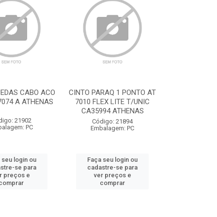
UEDAS CABO ACO
CINTO PARAQ 1 PONTO AT
7074 A ATHENAS
7010 FLEX LITE T/UNIC
CA35994 ATHENAS
digo: 21902
Código: 21894
alagem: PC
Embalagem: PC
 seu login ou
Faça seu login ou
stre-se para
cadastre-se para
r preços e
ver preços e
comprar
comprar