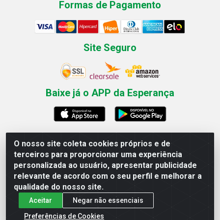
Formas de Pagamento
Site Seguro
Baixe já o APP da Esperança
O nosso site coleta cookies próprios e de
Esperança Nordeste - Rua Professor Caldas Filho, 291 -
terceiros para proporcionar uma experiência
Estância - Recife / PE CEP: 50771-335 - CNPJ
personalizada ao usuário, apresentar publicidade
03.666.136/0001-23
relevante de acordo com o seu perfil e melhorar a
qualidade do nosso site.
Aceitar
Negar não essenciais
Preferências de Cookies