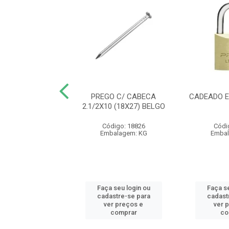
URA 1000 ALAV
PREGO C/ CABECA
CADEADO E
 EXT 1001/05EC
2.1/2X10 (18X27) BELGO
LVANA - AB
Código: 18826
Códi
ódigo: 9809
Embalagem: KG
Embal
balagem: PC
 seu login ou
Faça seu login ou
Faça se
astre-se para
cadastre-se para
cadast
er preços e
ver preços e
ver 
comprar
comprar
co