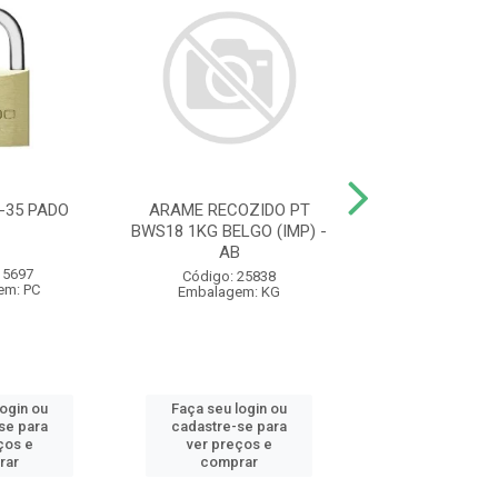
-35 PADO
ARAME RECOZIDO PT
FECHADURA 10
BWS18 1KG BELGO (IMP) -
F10 CR EXT 10
AB
SILVANA -
 5697
Código: 25838
Código: 98
em: PC
Embalagem: KG
Embalagem:
login ou
Faça seu login ou
Faça seu log
se para
cadastre-se para
cadastre-se 
ços e
ver preços e
ver preços
rar
comprar
comprar