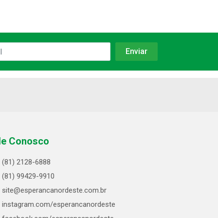
le Conosco
(81) 2128-6888
(81) 99429-9910
site@esperancanordeste.com.br
instagram.com/esperancanordeste