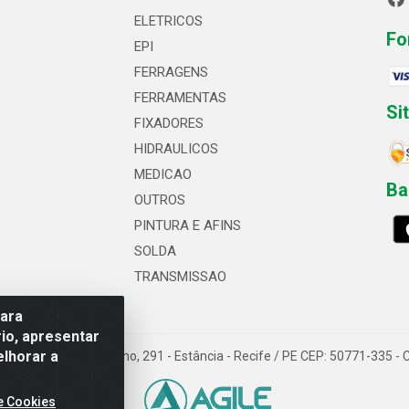
ELETRICOS
Fo
EPI
FERRAGENS
FERRAMENTAS
Si
FIXADORES
HIDRAULICOS
MEDICAO
Ba
OUTROS
PINTURA E AFINS
SOLDA
TRANSMISSAO
para
io, apresentar
elhorar a
 Professor Caldas Filho, 291 - Estância - Recife / PE CEP: 50771-335 
e Cookies