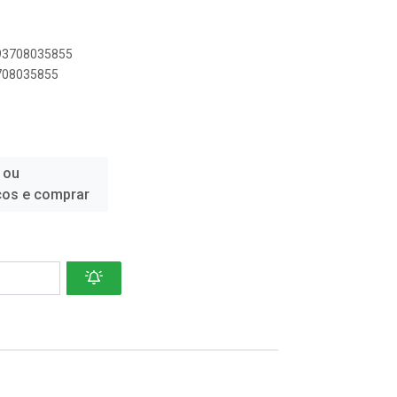
893708035855
3708035855
 ou
ços e comprar