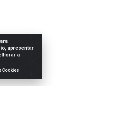
para
io, apresentar
elhorar a
e Cookies