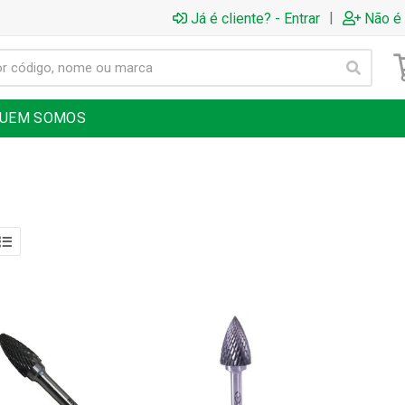
|
Já é cliente? - Entrar
Não é 
UEM SOMOS