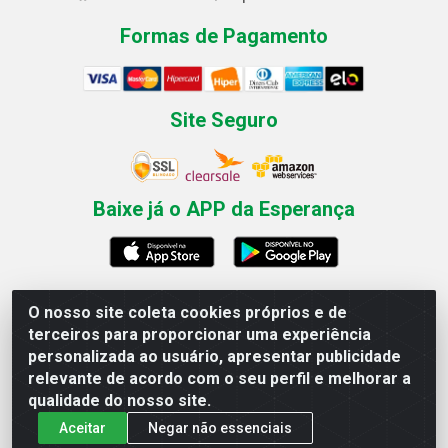
Formas de Pagamento
Site Seguro
Baixe já o APP da Esperança
O nosso site coleta cookies próprios e de
Esperança Nordeste - Rua Professor Caldas Filho, 291 -
terceiros para proporcionar uma experiência
Estância - Recife / PE CEP: 50771-335 - CNPJ
personalizada ao usuário, apresentar publicidade
03.666.136/0001-23
relevante de acordo com o seu perfil e melhorar a
qualidade do nosso site.
Aceitar
Negar não essenciais