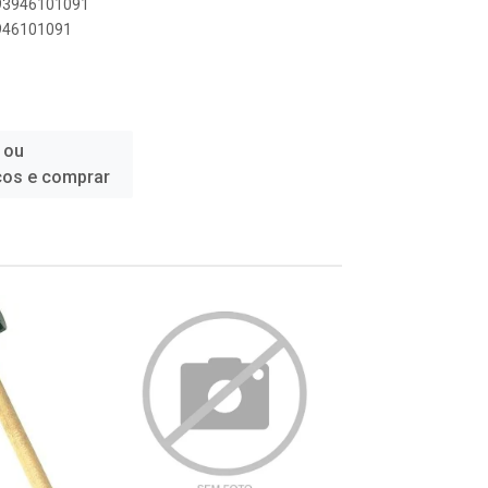
893946101091
3946101091
 ou
ços e comprar