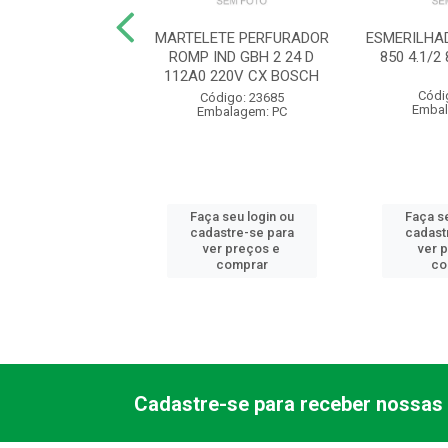
E UNIVERSAL 8
MARTELETE PERFURADOR
ESMERILHA
DO R28301200
ROMP IND GBH 2 24 D
850 4.1/
EDORE RED
112A0 220V CX BOSCH
Códi
ódigo: 3607
Código: 23685
Embal
balagem: PC
Embalagem: PC
 seu login ou
Faça seu login ou
Faça se
astre-se para
cadastre-se para
cadast
er preços e
ver preços e
ver 
comprar
comprar
co
Cadastre-se para receber nossas 