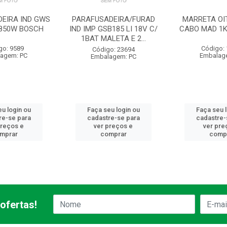
DEIRA IND GWS
PARAFUSADEIRA/FURAD
MARRETA OI
2 850W BOSCH
IND IMP GSB185 LI 18V C/
CABO MAD 1K
1BAT MALETA E 2...
go: 9589
Código:
Código: 23694
agem: PC
Embalag
Embalagem: PC
u login ou
Faça seu login ou
Faça seu 
re-se para
cadastre-se para
cadastre-
preços e
ver preços e
ver pre
mprar
comprar
comp
ofertas!