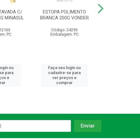
TAVADA C/
ESTOPA POLIMENTO
ALICATE UNIV
G MINASUL
BRANCA 200G VONDER
ISOLADO R28
GEDORE R
 12163
Código: 24295
Código: 36
em: PC
Embalagem: PC
Embalagem:
login ou
Faça seu login ou
Faça seu log
se para
cadastre-se para
cadastre-se 
ços e
ver preços e
ver preços
rar
comprar
comprar