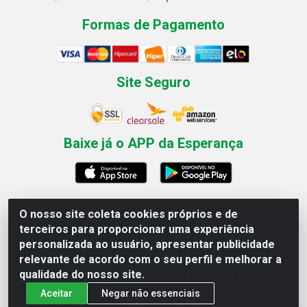
Formas de Pagamento
Site Seguro
Baixe já o APP da Esperança
O nosso site coleta cookies próprios e de
Esperança Nordeste - Rua Professor Caldas Filho, 291 -
terceiros para proporcionar uma experiência
Estância - Recife / PE CEP: 50771-335 - CNPJ
personalizada ao usuário, apresentar publicidade
03.666.136/0001-23
relevante de acordo com o seu perfil e melhorar a
qualidade do nosso site.
Aceitar
Negar não essenciais