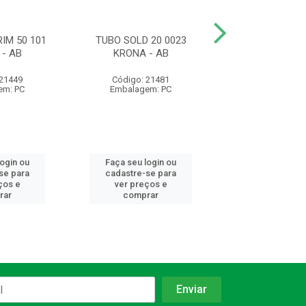
IM 50 101
TUBO SOLD 20 0023
TUBO SOLD 5
- AB
KRONA - AB
KRONA
 21449
Código: 21481
Código: 21
em: PC
Embalagem: PC
Embalagem:
login ou
Faça seu login ou
Faça seu log
se para
cadastre-se para
cadastre-se 
ços e
ver preços e
ver preços
rar
comprar
comprar