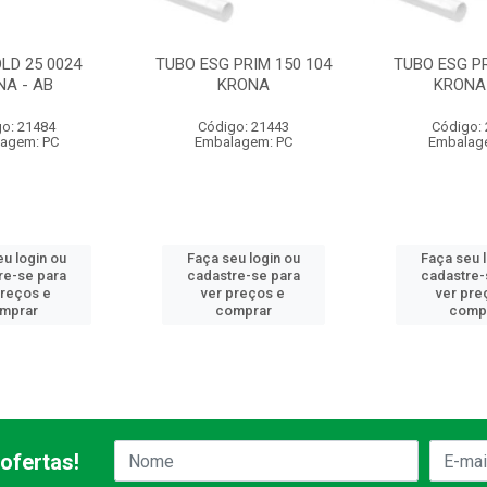
LD 25 0024
TUBO ESG PRIM 150 104
TUBO ESG PR
NA - AB
KRONA
KRONA 
o: 21484
Código: 21443
Código:
agem: PC
Embalagem: PC
Embalag
u login ou
Faça seu login ou
Faça seu 
re-se para
cadastre-se para
cadastre-
preços e
ver preços e
ver pre
mprar
comprar
comp
ofertas!