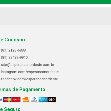
le Conosco
(81) 2128-6888
(81) 99429-9910
site@esperancanordeste.com.br
instagram.com/esperancanordeste
facebook.com/esperancanordeste
rmas de Pagamento
te Seguro