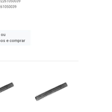
892261050039
2261050039
 ou
ços e comprar