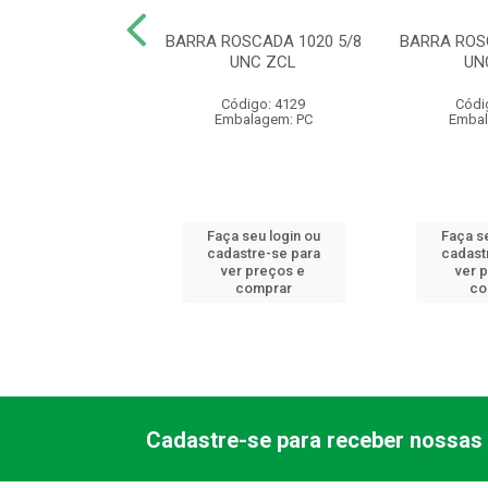
OSCADA 1020 1/4
BARRA ROSCADA 1020 5/8
BARRA ROS
 ZCL (IMP)
UNC ZCL
UN
ódigo: 4102
Código: 4129
Códi
balagem: PC
Embalagem: PC
Embal
 seu login ou
Faça seu login ou
Faça se
astre-se para
cadastre-se para
cadast
er preços e
ver preços e
ver 
comprar
comprar
co
Cadastre-se para receber nossas 