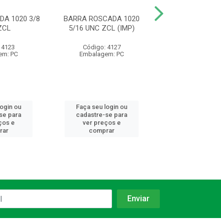
A 1020 3/8
BARRA ROSCADA 1020
BARRA ROSCADA 
ZCL
5/16 UNC ZCL (IMP)
UNC ZCL (
 4123
Código: 4127
Código: 41
em: PC
Embalagem: PC
Embalagem:
login ou
Faça seu login ou
Faça seu log
se para
cadastre-se para
cadastre-se 
ços e
ver preços e
ver preços
rar
comprar
comprar