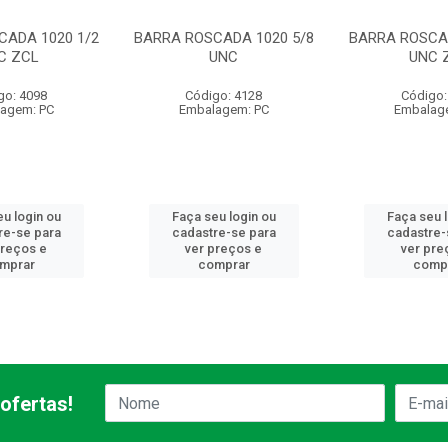
CADA 1020 1/2
BARRA ROSCADA 1020 5/8
BARRA ROSCAD
C ZCL
UNC
UNC 
go: 4098
Código: 4128
Código:
agem: PC
Embalagem: PC
Embalag
u login ou
Faça seu login ou
Faça seu 
re-se para
cadastre-se para
cadastre-
preços e
ver preços e
ver pre
mprar
comprar
comp
ofertas!