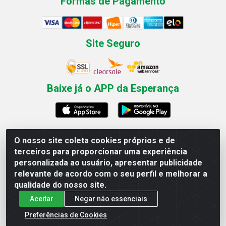
Formas de Pagamento
Site Seguro
Baixe já o APP da Esperança
O nosso site coleta cookies próprios e de
Esperança Nordeste - Rua Professor Caldas Filho, 291 -
terceiros para proporcionar uma experiência
Estância - Recife / PE CEP: 50771-335 - CNPJ
personalizada ao usuário, apresentar publicidade
03.666.136/0001-23
relevante de acordo com o seu perfil e melhorar a
qualidade do nosso site.
Aceitar
Negar não essenciais
Preferências de Cookies