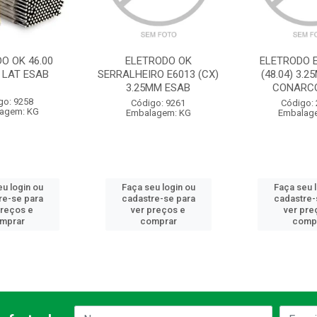
O OK 46.00
ELETRODO OK
ELETRODO E
 LAT ESAB
SERRALHEIRO E6013 (CX)
(48.04) 3.2
3.25MM ESAB
CONARC
go: 9258
Código: 9261
Código:
agem: KG
Embalagem: KG
Embalag
u login ou
Faça seu login ou
Faça seu 
re-se para
cadastre-se para
cadastre-
preços e
ver preços e
ver pre
mprar
comprar
comp