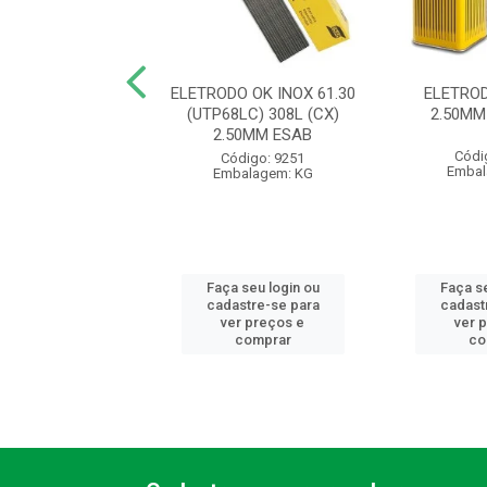
TRODO WELD
ELETRODO OK INOX 61.30
ELETROD
EIRO E6013 (CX)
(UTP68LC) 308L (CX)
2.50MM
M ESAB (IMP)
2.50MM ESAB
Códi
ódigo: 9282
Código: 9251
Embal
balagem: KG
Embalagem: KG
 seu login ou
Faça seu login ou
Faça se
astre-se para
cadastre-se para
cadast
er preços e
ver preços e
ver 
comprar
comprar
co