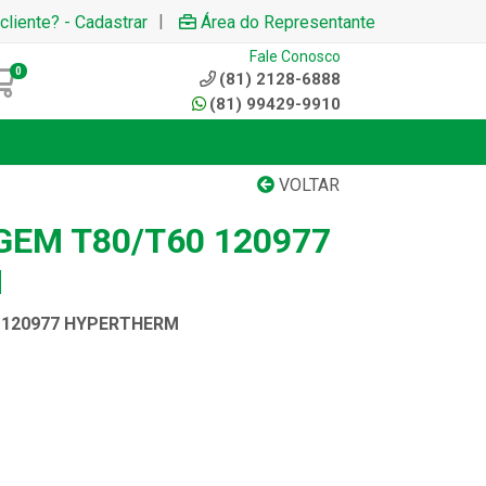
|
cliente? - Cadastrar
Área do Representante
Fale Conosco
0
(81) 2128-6888
(81) 99429-9910
VOLTAR
GEM T80/T60 120977
M
 120977 HYPERTHERM