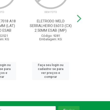
7018 A18
ELETRODO WELD
ELETRODO 
5MM (LAT)
SERRALHEIRO E6013 (CX)
SERRALHEIRO E6
O ESAB
2.50MM ESAB (IMP)
3.25MM ESAB
 22521
Código: 9281
Código: 92
em: KG
Embalagem: KG
Embalagem:
login ou
Faça seu login ou
Faça seu log
se para
cadastre-se para
cadastre-se 
ços e
ver preços e
ver preços
rar
comprar
comprar