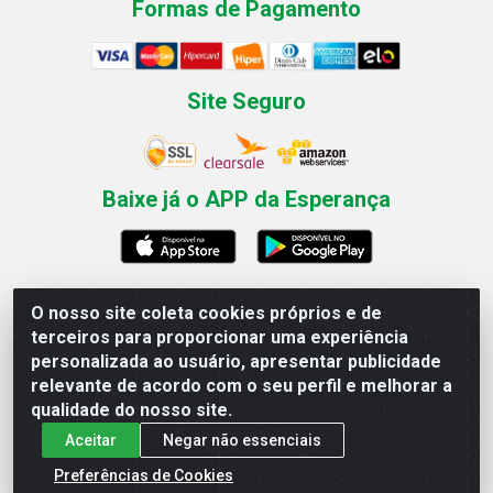
Formas de Pagamento
Site Seguro
Baixe já o APP da Esperança
O nosso site coleta cookies próprios e de
Esperança Nordeste - Rua Professor Caldas Filho, 291 -
terceiros para proporcionar uma experiência
Estância - Recife / PE CEP: 50771-335 - CNPJ
personalizada ao usuário, apresentar publicidade
03.666.136/0001-23
relevante de acordo com o seu perfil e melhorar a
qualidade do nosso site.
Aceitar
Negar não essenciais
Preferências de Cookies