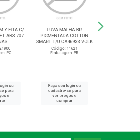
 Y FITA C/
LUVA MALHA BR
LUVA VAQUETA
FT ABS 707
PIGMENTADA COTTON
PETROLEIRA PU
NAS
SMART T/U CA46933 VOLK
CA16475 VA
 21900
Código: 11621
Código: 11
em: PC
Embalagem: PR
Embalagem:
login ou
Faça seu login ou
Faça seu log
se para
cadastre-se para
cadastre-se 
ços e
ver preços e
ver preços
rar
comprar
comprar