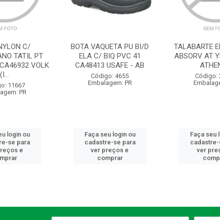
NYLON C/
BOTA VAQUETA PU BI/D
TALABARTE EM
ANO TATIL PT
ELA C/ BIQ PVC 41
ABSORV AT Y
 CA46932 VOLK
CA48413 USAFE - AB
ATHE
(I...
Código: 4655
Código:
Embalagem: PR
Embalag
o: 11667
agem: PR
u login ou
Faça seu login ou
Faça seu 
re-se para
cadastre-se para
cadastre-
preços e
ver preços e
ver pre
mprar
comprar
comp