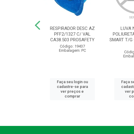
VAQUETA MISTA
RESPIRADOR DESC AZ
LUVA 
EIRA PUNHO 7CM
PFF2/1327 C/ VAL
POLIURET
6475 VALCAN
CA38.503 PROSAFETY
SMART T/G
digo: 11829
Código: 19437
balagem: PR
Embalagem: PC
Códig
Embal
 seu login ou
Faça seu login ou
Faça se
astre-se para
cadastre-se para
cadast
er preços e
ver preços e
ver 
comprar
comprar
co