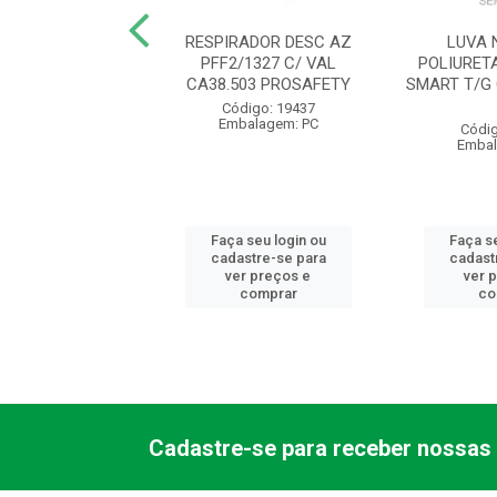
VAQUETA MISTA
RESPIRADOR DESC AZ
LUVA 
EIRA PUNHO 7CM
PFF2/1327 C/ VAL
POLIURET
6475 VALCAN
CA38.503 PROSAFETY
SMART T/G
digo: 11829
Código: 19437
balagem: PR
Embalagem: PC
Códig
Embal
 seu login ou
Faça seu login ou
Faça se
astre-se para
cadastre-se para
cadast
er preços e
ver preços e
ver 
comprar
comprar
co
Cadastre-se para receber nossas 