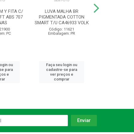
 Y FITA C/
LUVA MALHA BR
LUVA VAQUETA
FT ABS 707
PIGMENTADA COTTON
PETROLEIRA PU
NAS
SMART T/U CA46933 VOLK
CA16475 VA
 21900
Código: 11621
Código: 11
em: PC
Embalagem: PR
Embalagem:
login ou
Faça seu login ou
Faça seu log
se para
cadastre-se para
cadastre-se 
ços e
ver preços e
ver preços
rar
comprar
comprar