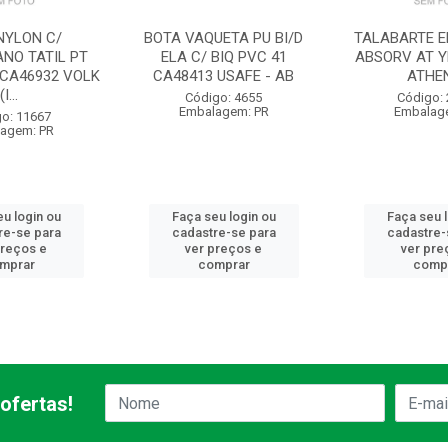
NYLON C/
BOTA VAQUETA PU BI/D
TALABARTE EM
ANO TATIL PT
ELA C/ BIQ PVC 41
ABSORV AT Y
 CA46932 VOLK
CA48413 USAFE - AB
ATHE
(I...
Código: 4655
Código:
Embalagem: PR
Embalag
o: 11667
agem: PR
u login ou
Faça seu login ou
Faça seu 
re-se para
cadastre-se para
cadastre-
preços e
ver preços e
ver pre
mprar
comprar
comp
ofertas!