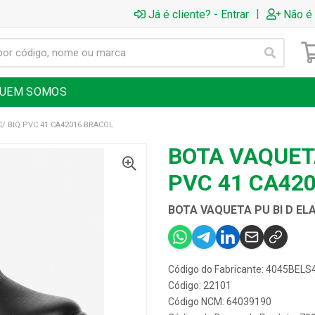
|
Já é cliente? - Entrar
Não é 
UEM SOMOS
C/ BIQ PVC 41 CA42016 BRACOL
BOTA VAQUETA
PVC 41 CA42
BOTA VAQUETA PU BI D ELA
Código do Fabricante: 4045BELS
Código: 22101
Código NCM: 64039190