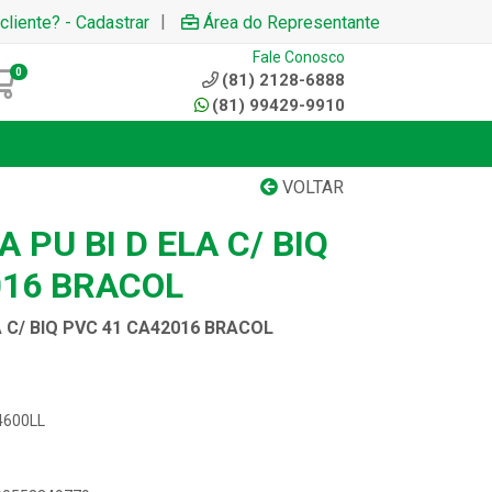
|
cliente? - Cadastrar
Área do Representante
Fale Conosco
0
(81) 2128-6888
(81) 99429-9910
VOLTAR
 PU BI D ELA C/ BIQ
016 BRACOL
 C/ BIQ PVC 41 CA42016 BRACOL
4600LL